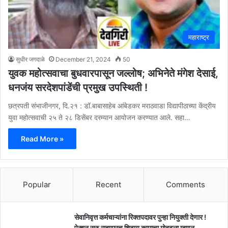
महाराष्ट्र
सुधीर जगदाळे
December 21, 2024
50
युवक महोत्सवाचा बुधवारपासून जल्लोष; अभिनेते मंगेश देसाई,
धनजंय सरदेशपांडेंची प्रमुख उपस्थिती !
छत्रपती संभाजीनगर, दि.२१ : डॉ.बाबासाहेब आंबेडकर मराठवाडा विद्यापीठाच्या केंद्रीय
युवा महोत्सवाची २५ ते २८ डिसेंबर दरम्यान आयोजन करण्यात आले. सहा…
Read More »
Popular
Recent
Comments
सेवानिवृत्त कर्मचाऱ्यांना रिक्तपदावर पुन्हा नियुक्ती देणार !
पेन्शन सुरु राहणारच शिवाय कामाचा मोबदला म्हणून