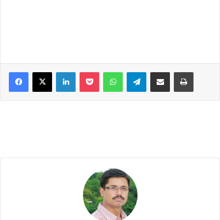
Facebook
X
LinkedIn
Pocket
WhatsApp
Telegram
Share via Email
Print