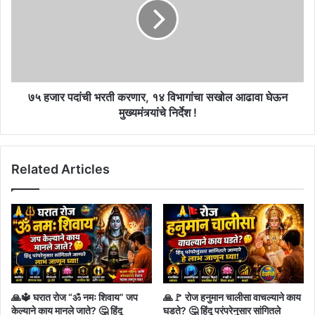
!!
भरती
करणार,
१४
विभागांचा
सखोल
आढावा
घेऊन
७५ हजार पदांची भरती करणार, १४ विभागांचा सखोल आढावा घेऊन
मुख्यमंत्र्यांचे
मुख्यमंत्र्यांचे निर्देश !
निर्देश
!
Related Articles
🙏🔱 घरात रोज “ॐ नमः शिवाय” जप
🙏🚩 रोज हनुमान चालीसा वाचल्याने काय
केल्याने काय मानले जाते? 🤔 हिंदू
घडते? 🤔 हिंदू परंपरेनुसार सांगितले