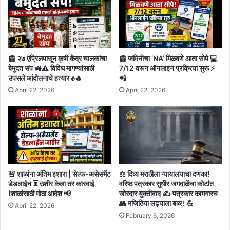
📰 २७ एप्रिलपासून कृषी केंद्र चालकांचा
📰 जमिनीचा ‘NA’ मिळवणे आता सोपे 💻
बेमुदत संप 🚜⚠️ विविध मागण्यांसाठी
7/12 वरून ऑनलाइन प्रक्रिया सुरू ⚡
उपसले आंदोलनाचे हत्यार ✊🔥
📲
April 22, 2026
April 22, 2026
🚨 शाळांना अंतिम इशारा | सेल्फ-असेसमेंट
⚖️ दिव्य मराठीला न्यायालयाचा दणका!
डेडलाईन ⏳ उशीर केला तर कारवाई
वरिष्ठ पत्रकार सुधीर जगदाळेंचा कोर्टात
❗शाळांसाठी मोठा आदेश 📢
जोरदार युक्तीवाद ✍️ पत्रकार कामगारच
👥 मजिठिया लढ्याला बळ!! 💪
April 22, 2026
February 6, 2026