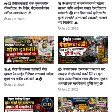
🚜💥 शेतीकामासाठी गाळ, मुरूमावरील
🚨🍽️ छत्रपती संभाजीनगरमध्ये ‘याल्ला
रॉयल्टी रद्द! 🏞️ विहीर, गोठ्यासाठी गौण
याल्ला’ आणि ‘आईच्या गावात’ रेस्टॉरन्टवर
खनिज आता मोफत! 🎉
छापेमारी! 😱 बटर चिकनमध्ये कृत्रिम रंग,
बुरशी लागलेले अन्नपदार्थ आढळले; परवाने
July 2, 2026
थेट निलंबित! ⚠️
July 2, 2026
🚨🌊 गोदावरीकाठच्या गावांसाठी मोठा
😱 धक्कादायक! रस्त्यावर चालताना थेट
इशारा! रेड लाईन निश्चित करण्याचे आदेश;
उघड्या मॅनहोलमध्ये पडले 💥 २५ फूट
तुमचं गाव यादीत आहे का? ⚠️🏠
खोल उघडा मॅनहोल ठरला जीवघेणा! मुंबईत
आणखी एका नागरिकाचा दुर्दैवी मृत्यू 😨
July 2, 2026
July 2, 2026