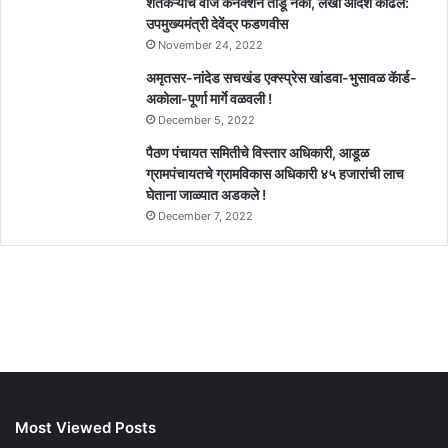
शेतकऱ्यांचे वीज कनेक्शन तोडू नका, लेखी आदेश काढले:
उपमुख्यमंत्री देवेंद्र फडणवीस
November 24, 2022
अमृतसर-नांदेड सचखंड एक्स्प्रेस खांडवा-भुसावळ कॅार्ड-
अकोला-पूर्णा मार्गे वळवली !
December 5, 2022
पैठण पंचायत समितीचे विस्तार अधिकारी, आडूळ
ग्रामपंचायतचे ग्रामविकास अधिकारी ४५ हजारांची लाच
घेताना जाळ्यात अडकले !
December 7, 2022
Most Viewed Posts