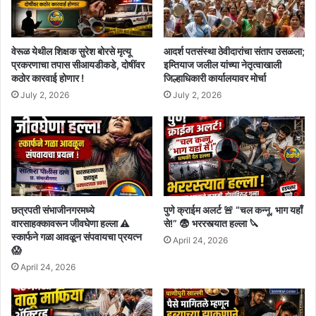
वेरूळ येथील शिक्षक सुरेश बोरसे मृत्यू
आदर्श पतसंस्था ठेवीदारांचा संताप उसळला;
प्रकरणाचा तपास सीआयडीकडे, दोषींवर
इम्तियाज जलील यांच्या नेतृत्वाखाली
कठोर कारवाई होणार !
जिल्हाधिकारी कार्यालयावर मोर्चा
July 2, 2026
July 2, 2026
छत्रपती संभाजीनगरमध्ये
पुणे क्राईम अलर्ट 🚨 “चल कन्नू, भाग यहाँ
वारसाहक्कावरून जीवघेणा हल्ला ⚠️
से!” 😨 भररस्त्यात हल्ला 🔪
स्कार्फने गळा आवळून संपवायचा प्रयत्न
April 24, 2026
😱
April 24, 2026