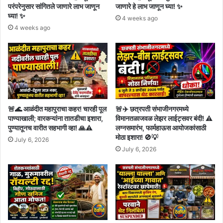
परंपरेनुसार सांगितले जाणारे लाभ जाणून
जाणारे हे लाभ जाणून घ्या! ✨
घ्या! ✨
4 weeks ago
4 weeks ago
🚨🌊 आळंदीत महापुराचा कहर! चारही पूल
🚨✈️ छत्रपती संभाजीनगरमध्ये
पाण्याखाली; वारकऱ्यांना तातडीचा इशारा,
विमानतळाजवळ लेझर लाईट्सवर बंदी! ⚠️
पुण्यातूनच वारीत सहभागी व्हा! 🙏⚠️
लग्नसमारंभ, फार्महाऊस आयोजकांसाठी
मोठा इशारा! 🚫💡
July 6, 2026
July 6, 2026