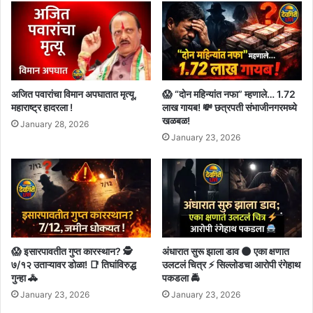
अजित पवारांचा विमान अपघातात मृत्यू,
😱 “दोन महिन्यांत नफा” म्हणाले… 1.72
महाराष्ट्र हादरला !
लाख गायब! 💸 छत्रपती संभाजीनगरमध्ये
खळबळ!
January 28, 2026
January 23, 2026
😱 इसारपावतीत गुप्त कारस्थान? 🕵️
अंधारात सुरू झाला डाव 🌑 एका क्षणात
७/१२ उताऱ्यावर डोळा! 📑 तिघांविरुद्ध
उलटलं चित्र ⚡ सिल्लोडचा आरोपी रंगेहाथ
गुन्हा 🚓
पकडला 🚔
January 23, 2026
January 23, 2026