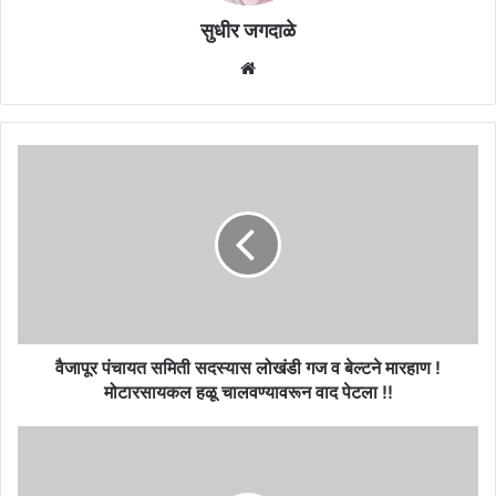
सुधीर जगदाळे
Website
वैजापूर
पंचायत
समिती
सदस्यास
लोखंडी
गज
व
बेल्टने
मारहाण
!
वैजापूर पंचायत समिती सदस्यास लोखंडी गज व बेल्टने मारहाण !
मोटारसायकल
मोटारसायकल हळू चालवण्यावरून वाद पेटला !!
हळू
चालवण्यावरून
७५
वाद
हजार
पेटला
पदांची