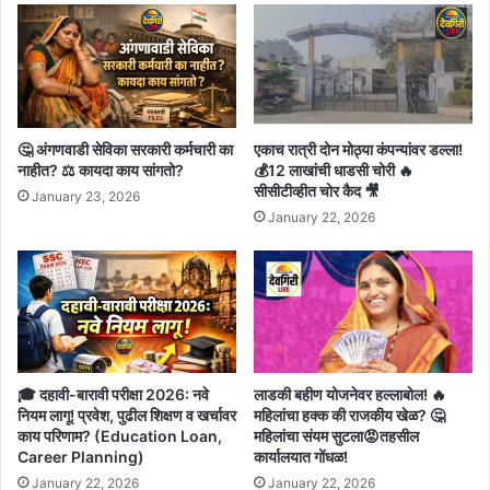
🤔 अंगणवाडी सेविका सरकारी कर्मचारी का
एकाच रात्री दोन मोठ्या कंपन्यांवर डल्ला!
नाहीत? ⚖️ कायदा काय सांगतो?
💰12 लाखांची धाडसी चोरी 🔥
सीसीटीव्हीत चोर कैद 🎥
January 23, 2026
January 22, 2026
🎓 दहावी-बारावी परीक्षा 2026: नवे
लाडकी बहीण योजनेवर हल्लाबोल! 🔥
नियम लागू! प्रवेश, पुढील शिक्षण व खर्चावर
महिलांचा हक्क की राजकीय खेळ? 🤔
काय परिणाम? (Education Loan,
महिलांचा संयम सुटला😡तहसील
Career Planning)
कार्यालयात गोंधळ!
January 22, 2026
January 22, 2026