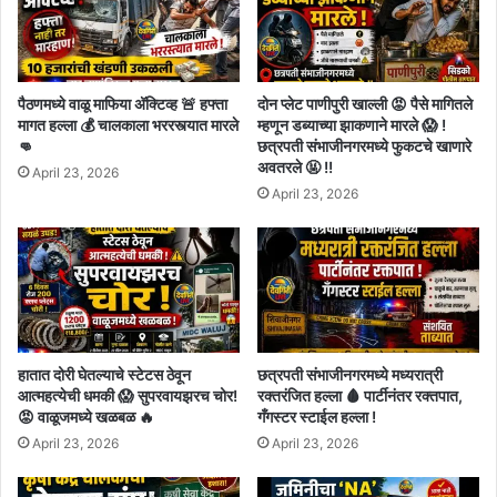
पैठणमध्ये वाळू माफिया अ‍ॅक्टिव्ह 🚨 हफ्ता
दोन प्लेट पाणीपुरी खाल्ली 😡 पैसे मागितले
मागत हल्ला 💰 चालकाला भररस्त्यात मारले
म्हणून डब्याच्या झाकणाने मारले 😱 !
👊
छत्रपती संभाजीनगरमध्ये फुकटचे खाणारे
अवतरले 🤬 !!
April 23, 2026
April 23, 2026
हातात दोरी घेतल्याचे स्टेटस ठेवून
छत्रपती संभाजीनगरमध्ये मध्यरात्री
आत्महत्येची धमकी 😱 सुपरवायझरच चोर!
रक्तरंजित हल्ला 🩸 पार्टीनंतर रक्तपात,
😡 वाळूजमध्ये खळबळ 🔥
गँगस्टर स्टाईल हल्ला !
April 23, 2026
April 23, 2026