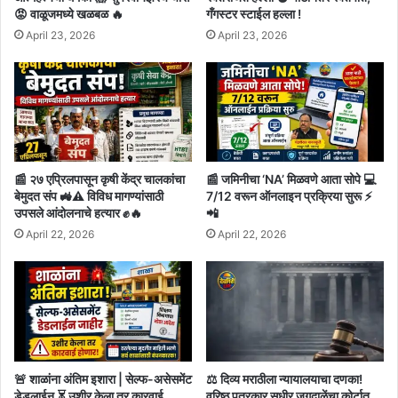
😡 वाळूजमध्ये खळबळ 🔥
गँगस्टर स्टाईल हल्ला !
April 23, 2026
April 23, 2026
📰 २७ एप्रिलपासून कृषी केंद्र चालकांचा
📰 जमिनीचा ‘NA’ मिळवणे आता सोपे 💻
बेमुदत संप 🚜⚠️ विविध मागण्यांसाठी
7/12 वरून ऑनलाइन प्रक्रिया सुरू ⚡
उपसले आंदोलनाचे हत्यार ✊🔥
📲
April 22, 2026
April 22, 2026
🚨 शाळांना अंतिम इशारा | सेल्फ-असेसमेंट
⚖️ दिव्य मराठीला न्यायालयाचा दणका!
डेडलाईन ⏳ उशीर केला तर कारवाई
वरिष्ठ पत्रकार सुधीर जगदाळेंचा कोर्टात