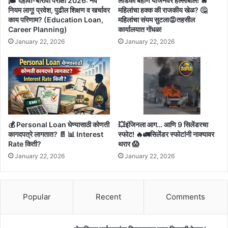
🎓 दहावी-बारावी परीक्षा 2026: नवे
लाडकी बहीण योजनेवर हल्लाबोल! 🔥
नियम लागू! प्रवेश, पुढील शिक्षण व खर्चावर
महिलांचा हक्क की राजकीय खेळ? 🤔
काय परिणाम? (Education Loan,
महिलांचा संयम सुटला😡तहसील
Career Planning)
कार्यालयात गोंधळ!
January 22, 2026
January 22, 2026
💰 Personal Loan घेण्यासाठी कोणती
💥इंजिनला आग… आणि 9 सिलेंडरचा
कागदपत्रे लागतात? 📄 📊 Interest
स्फोट! 🔥🚛सिलेंडर स्फोटांनी नाक्यावर
Rate किती?
थरार 😱
January 22, 2026
January 22, 2026
Popular
Recent
Comments