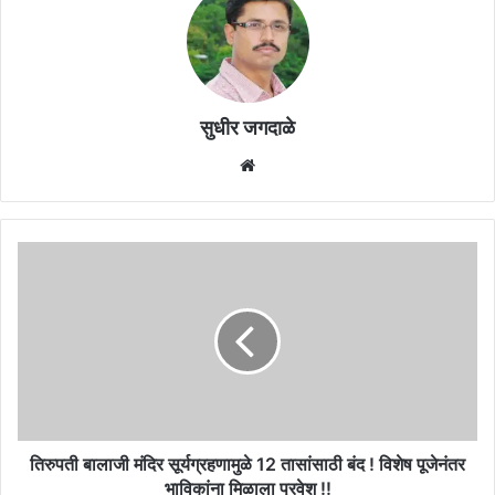
सुधीर जगदाळे
Website
तिरुपती
बालाजी
मंदिर
सूर्यग्रहणामुळे
12
तासांसाठी
बंद
!
विशेष
पूजेनंतर
तिरुपती बालाजी मंदिर सूर्यग्रहणामुळे 12 तासांसाठी बंद ! विशेष पूजेनंतर
भाविकांना
भाविकांना मिळाला प्रवेश !!