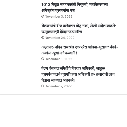
1013 विद्युत सहाय्यकांची नियुक्ती, महावितरणच्या
अविश्रांत प्रयत्नांना यश !
November 3, 2022
शेतकऱ्यांचे वीज कनेक्शन तोडू नका, लेखी आदेश काढले:
उपमुख्यमंत्री देवेंद्र फडणवीस
November 24, 2022
अमृतसर-नांदेड सचखंड एक्स्प्रेस खांडवा-भुसावळ कॅार्ड-
अकोला-पूर्णा मार्गे वळवली !
December 5, 2022
पैठण पंचायत समितीचे विस्तार अधिकारी, आडूळ
ग्रामपंचायतचे ग्रामविकास अधिकारी ४५ हजारांची लाच
घेताना जाळ्यात अडकले !
December 7, 2022