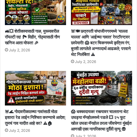
🚜💥 शेतीकामासाठी गाळ, मुरूमावरील
🚨🍽️ छत्रपती संभाजीनगरमध्ये ‘याल्ला
रॉयल्टी रद्द! 🏞️ विहीर, गोठ्यासाठी गौण
याल्ला’ आणि ‘आईच्या गावात’ रेस्टॉरन्टवर
खनिज आता मोफत! 🎉
छापेमारी! 😱 बटर चिकनमध्ये कृत्रिम रंग,
बुरशी लागलेले अन्नपदार्थ आढळले; परवाने
July 2, 2026
थेट निलंबित! ⚠️
July 2, 2026
🚨🌊 गोदावरीकाठच्या गावांसाठी मोठा
😱 धक्कादायक! रस्त्यावर चालताना थेट
इशारा! रेड लाईन निश्चित करण्याचे आदेश;
उघड्या मॅनहोलमध्ये पडले 💥 २५ फूट
तुमचं गाव यादीत आहे का? ⚠️🏠
खोल उघडा मॅनहोल ठरला जीवघेणा! मुंबईत
आणखी एका नागरिकाचा दुर्दैवी मृत्यू 😨
July 2, 2026
July 2, 2026