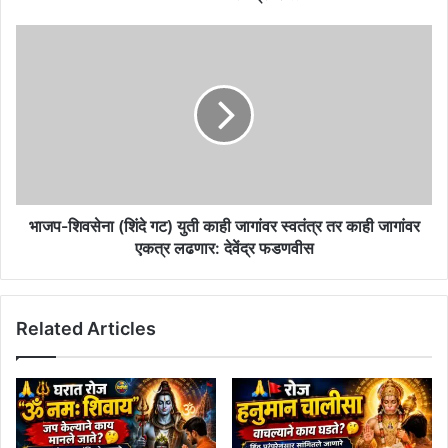
मिळाला
प्रवेश
भाजप-
!!
शिवसेना
(शिंदे
गट)
युती
काही
जागांवर
स्वतंत्र
तर
काही
भाजप-शिवसेना (शिंदे गट) युती काही जागांवर स्वतंत्र तर काही जागांवर
जागांवर
एकत्र लढणार: देवेंद्र फडणवीस
एकत्र
लढणार:
देवेंद्र
Related Articles
फडणवीस