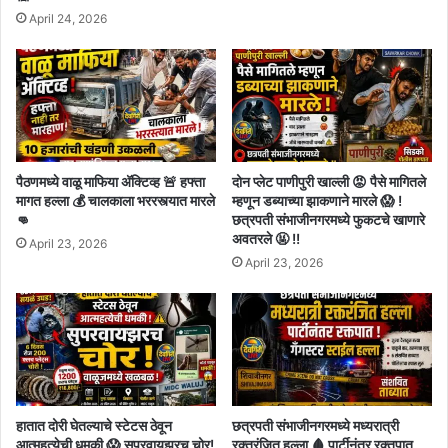
April 24, 2026
पैठणमध्ये वाळू माफिया अ‍ॅक्टिव्ह 🚨 हफ्ता
दोन प्लेट पाणीपुरी खाल्ली 😡 पैसे मागितले
मागत हल्ला 💰 चालकाला भररस्त्यात मारले
म्हणून डब्याच्या झाकणाने मारले 😱 !
👊
छत्रपती संभाजीनगरमध्ये फुकटचे खाणारे
अवतरले 🤬 !!
April 23, 2026
April 23, 2026
हातात दोरी घेतल्याचे स्टेटस ठेवून
छत्रपती संभाजीनगरमध्ये मध्यरात्री
आत्महत्येची धमकी 😱 सुपरवायझरच चोर!
रक्तरंजित हल्ला 🩸 पार्टीनंतर रक्तपात,