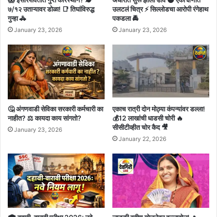
७/१२ उताऱ्यावर डोळा! 📑 तिघांविरुद्ध
उलटलं चित्र ⚡ सिल्लोडचा आरोपी रंगेहाथ
गुन्हा 🚓
पकडला 🚔
January 23, 2026
January 23, 2026
🤔 अंगणवाडी सेविका सरकारी कर्मचारी का
एकाच रात्री दोन मोठ्या कंपन्यांवर डल्ला!
नाहीत? ⚖️ कायदा काय सांगतो?
💰12 लाखांची धाडसी चोरी 🔥
सीसीटीव्हीत चोर कैद 🎥
January 23, 2026
January 22, 2026