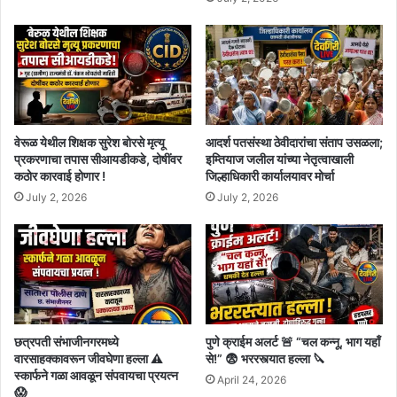
वेरूळ येथील शिक्षक सुरेश बोरसे मृत्यू
आदर्श पतसंस्था ठेवीदारांचा संताप उसळला;
प्रकरणाचा तपास सीआयडीकडे, दोषींवर
इम्तियाज जलील यांच्या नेतृत्वाखाली
कठोर कारवाई होणार !
जिल्हाधिकारी कार्यालयावर मोर्चा
July 2, 2026
July 2, 2026
छत्रपती संभाजीनगरमध्ये
पुणे क्राईम अलर्ट 🚨 “चल कन्नू, भाग यहाँ
वारसाहक्कावरून जीवघेणा हल्ला ⚠️
से!” 😨 भररस्त्यात हल्ला 🔪
स्कार्फने गळा आवळून संपवायचा प्रयत्न
April 24, 2026
😱