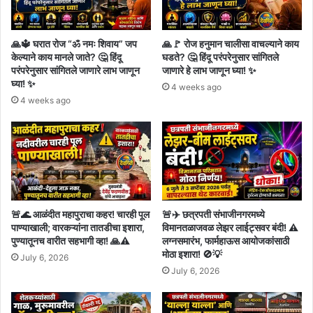
🙏🔱 घरात रोज “ॐ नमः शिवाय” जप
🙏🚩 रोज हनुमान चालीसा वाचल्याने काय
केल्याने काय मानले जाते? 🤔 हिंदू
घडते? 🤔 हिंदू परंपरेनुसार सांगितले
परंपरेनुसार सांगितले जाणारे लाभ जाणून
जाणारे हे लाभ जाणून घ्या! ✨
घ्या! ✨
4 weeks ago
4 weeks ago
🚨🌊 आळंदीत महापुराचा कहर! चारही पूल
🚨✈️ छत्रपती संभाजीनगरमध्ये
पाण्याखाली; वारकऱ्यांना तातडीचा इशारा,
विमानतळाजवळ लेझर लाईट्सवर बंदी! ⚠️
पुण्यातूनच वारीत सहभागी व्हा! 🙏⚠️
लग्नसमारंभ, फार्महाऊस आयोजकांसाठी
मोठा इशारा! 🚫💡
July 6, 2026
July 6, 2026