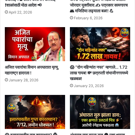
❗शाळांसाठी मोठा आदेश 📢
जोरदार युक्तीवाद ✍️ पत्रकार कामगारच
👥 मजिठिया लढ्याला बळ!! 💪
April 22, 2026
February 6, 2026
अजित पवारांचा विमान अपघातात मृत्यू,
😱 “दोन महिन्यांत नफा” म्हणाले… 1.72
महाराष्ट्र हादरला !
लाख गायब! 💸 छत्रपती संभाजीनगरमध्ये
खळबळ!
January 28, 2026
January 23, 2026
😱 इसारपावतीत गुप्त कारस्थान? 🕵️
अंधारात सुरू झाला डाव 🌑 एका क्षणात