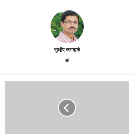
सुधीर जगदाळे
Website
बांधकाम
परवानगीसाठी
विकास
शुल्कात
100
टक्के
वाढीचा
निर्णय
रद्द