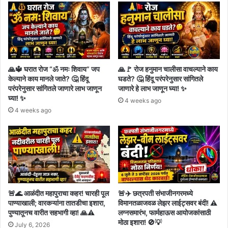
कुणास
ठाऊक:
मंत्री
रावसाहेब
दानवे
🙏🔱 घरात रोज “ॐ नमः शिवाय” जप
🙏🚩 रोज हनुमान चालीसा वाचल्याने काय
केल्याने काय मानले जाते? 🤔 हिंदू
घडते? 🤔 हिंदू परंपरेनुसार सांगितले
परंपरेनुसार सांगितले जाणारे लाभ जाणून
जाणारे हे लाभ जाणून घ्या! ✨
घ्या! ✨
4 weeks ago
4 weeks ago
🚨🌊 आळंदीत महापुराचा कहर! चारही पूल
🚨✈️ छत्रपती संभाजीनगरमध्ये
पाण्याखाली; वारकऱ्यांना तातडीचा इशारा,
विमानतळाजवळ लेझर लाईट्सवर बंदी! ⚠️
पुण्यातूनच वारीत सहभागी व्हा! 🙏⚠️
लग्नसमारंभ, फार्महाऊस आयोजकांसाठी
मोठा इशारा! 🚫💡
July 6, 2026