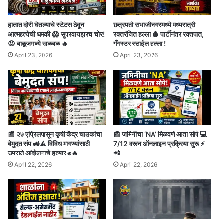
हातात दोरी घेतल्याचे स्टेटस ठेवून
छत्रपती संभाजीनगरमध्ये मध्यरात्री
आत्महत्येची धमकी 😱 सुपरवायझरच चोर!
रक्तरंजित हल्ला 🩸 पार्टीनंतर रक्तपात,
😡 वाळूजमध्ये खळबळ 🔥
गँगस्टर स्टाईल हल्ला !
April 23, 2026
April 23, 2026
📰 २७ एप्रिलपासून कृषी केंद्र चालकांचा
📰 जमिनीचा ‘NA’ मिळवणे आता सोपे 💻
बेमुदत संप 🚜⚠️ विविध मागण्यांसाठी
7/12 वरून ऑनलाइन प्रक्रिया सुरू ⚡
उपसले आंदोलनाचे हत्यार ✊🔥
📲
April 22, 2026
April 22, 2026