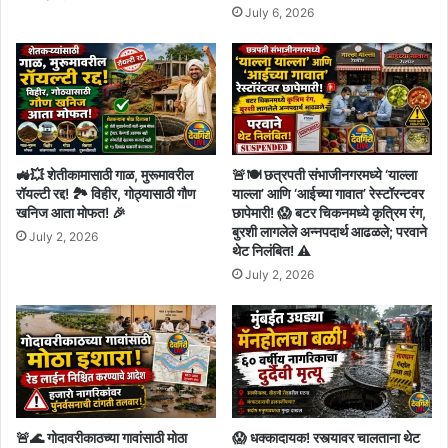
July 6, 2026
🚜💥 शेतीकामासाठी गाळ, मुरूमावरील
🚨🍽️ छत्रपती संभाजीनगरमध्ये ‘याल्ला
रॉयल्टी रद्द! 🏞️ विहीर, गोठ्यासाठी गौण
याल्ला’ आणि ‘आईच्या गावात’ रेस्टॉरन्टवर
खनिज आता मोफत! 🎉
छापेमारी! 😱 बटर चिकनमध्ये कृत्रिम रंग,
बुरशी लागलेले अन्नपदार्थ आढळले; परवाने
July 2, 2026
थेट निलंबित! ⚠️
July 2, 2026
🚨🌊 गोदावरीकाठच्या गावांसाठी मोठा
😱 धक्कादायक! रस्त्यावर चालताना थेट