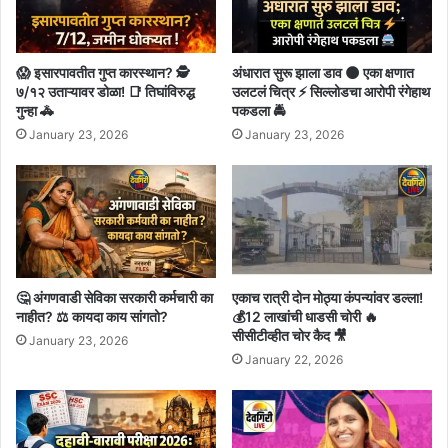
😱 इसारपावतीत गुप्त कारस्थान? 🕵️
अंधारात सुरू झाला डाव 🌑 एका क्षणात
७/१२ उताऱ्यावर डोळा! 📑 तिघांविरुद्ध
उलटलं चित्र ⚡ सिल्लोडचा आरोपी रंगेहाथ
गुन्हा 🚓
पकडला 🚔
January 23, 2026
January 23, 2026
🤔 अंगणवाडी सेविका सरकारी कर्मचारी का
एकाच रात्री दोन मोठ्या कंपन्यांवर डल्ला!
नाहीत? ⚖️ कायदा काय सांगतो?
💰12 लाखांची धाडसी चोरी 🔥
सीसीटीव्हीत चोर कैद 🎥
January 23, 2026
January 22, 2026