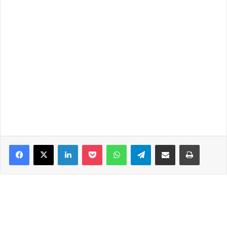
Facebook
X
LinkedIn
Pocket
WhatsApp
Telegram
Share via Email
Print