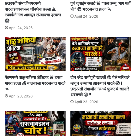
छत्रपती संभाजीनगरमध्ये
पुणे क्राईम अलर्ट 🚨 “चल कन्नू, भाग यहाँ
वारसाहक्कावरून जीवघेणा हल्ला ⚠️
से!” 😨 भररस्त्यात हल्ला 🔪
स्कार्फने गळा आवळून संपवायचा प्रयत्न
April 24, 2026
😱
April 24, 2026
पैठणमध्ये वाळू माफिया अ‍ॅक्टिव्ह 🚨 हफ्ता
दोन प्लेट पाणीपुरी खाल्ली 😡 पैसे मागितले
मागत हल्ला 💰 चालकाला भररस्त्यात मारले
म्हणून डब्याच्या झाकणाने मारले 😱 !
👊
छत्रपती संभाजीनगरमध्ये फुकटचे खाणारे
अवतरले 🤬 !!
April 23, 2026
April 23, 2026