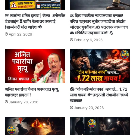
🚨 शाळांना अंतिम इशारा | सेल्फ-असेसमेंट
⚖️ दिव्य मराठीला न्यायालयाचा दणका!
डेडलाईन ⏳ उशीर केला तर कारवाई
वरिष्ठ पत्रकार सुधीर जगदाळेंचा कोर्टात
❗शाळांसाठी मोठा आदेश 📢
जोरदार युक्तीवाद ✍️ पत्रकार कामगारच
👥 मजिठिया लढ्याला बळ!! 💪
April 22, 2026
February 6, 2026
अजित पवारांचा विमान अपघातात मृत्यू,
😱 “दोन महिन्यांत नफा” म्हणाले… 1.72
महाराष्ट्र हादरला !
लाख गायब! 💸 छत्रपती संभाजीनगरमध्ये
खळबळ!
January 28, 2026
January 23, 2026