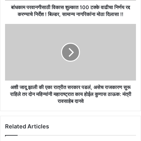
करण्याचे
बांधकाम परवानगीसाठी विकास शुल्कात 100 टक्के वाढीचा निर्णय रद्द
निर्देश
करण्याचे निर्देश ! बिल्डर, सामान्य नागरिकांना मोठा दिलासा !!
!
बिल्डर,
अशी
सामान्य
जादू
नागरिकांना
झाली
मोठा
की
दिलासा
एका
!!
रात्रीत
सरकार
पडलं,
असेच
राजकारण
अशी जादू झाली की एका रात्रीत सरकार पडलं, असेच राजकारण सुरू
सुरू
राहिले तर दोन महिन्यांनी महाराष्ट्रात काय होईल कुणास ठाऊक: मंत्री
राहिले
रावसाहेब दानवे
तर
दोन
महिन्यांनी
Related Articles
महाराष्ट्रात
काय
होईल