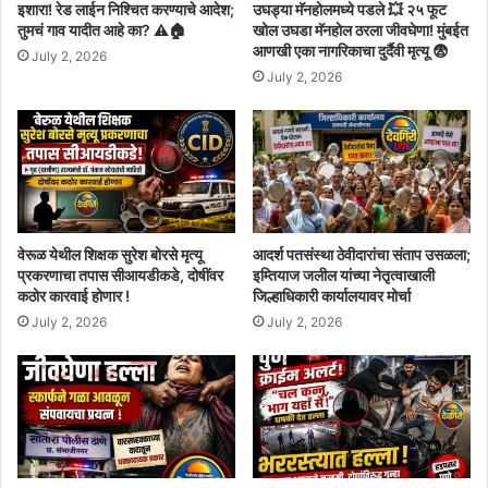
इशारा! रेड लाईन निश्चित करण्याचे आदेश;
उघड्या मॅनहोलमध्ये पडले 💥 २५ फूट
तुमचं गाव यादीत आहे का? ⚠️🏠
खोल उघडा मॅनहोल ठरला जीवघेणा! मुंबईत
आणखी एका नागरिकाचा दुर्दैवी मृत्यू 😨
July 2, 2026
July 2, 2026
वेरूळ येथील शिक्षक सुरेश बोरसे मृत्यू
आदर्श पतसंस्था ठेवीदारांचा संताप उसळला;
प्रकरणाचा तपास सीआयडीकडे, दोषींवर
इम्तियाज जलील यांच्या नेतृत्वाखाली
कठोर कारवाई होणार !
जिल्हाधिकारी कार्यालयावर मोर्चा
July 2, 2026
July 2, 2026