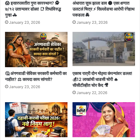
😱 इसारपावतीत गुप्त कारस्थान? 🕵️
अंधारात सुरू झाला डाव 🌑 एका क्षणात
७/१२ उताऱ्यावर डोळा! 📑 तिघांविरुद्ध
उलटलं चित्र ⚡ सिल्लोडचा आरोपी रंगेहाथ
गुन्हा 🚓
पकडला 🚔
January 23, 2026
January 23, 2026
🤔 अंगणवाडी सेविका सरकारी कर्मचारी का
एकाच रात्री दोन मोठ्या कंपन्यांवर डल्ला!
नाहीत? ⚖️ कायदा काय सांगतो?
💰12 लाखांची धाडसी चोरी 🔥
सीसीटीव्हीत चोर कैद 🎥
January 23, 2026
January 22, 2026