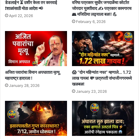
डेडलाईन ⏳ उशीर केला तर कारवाई
वरिष्ठ पत्रकार सुधीर जगदाळेंचा कोर्टात
❗शाळांसाठी मोठा आदेश 📢
जोरदार युक्तीवाद ✍️ पत्रकार कामगारच
👥 मजिठिया लढ्याला बळ!! 💪
April 22, 2026
February 6, 2026
अजित पवारांचा विमान अपघातात मृत्यू,
😱 “दोन महिन्यांत नफा” म्हणाले… 1.72
महाराष्ट्र हादरला !
लाख गायब! 💸 छत्रपती संभाजीनगरमध्ये
खळबळ!
January 28, 2026
January 23, 2026