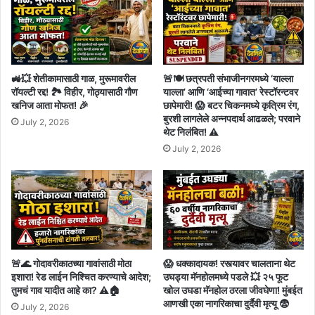
🚜💥 शेतीकामासाठी गाळ, मुरूमावरील
🚨🍽️ छत्रपती संभाजीनगरमध्ये ‘याल्ला
रॉयल्टी रद्द! 🏞️ विहीर, गोठ्यासाठी गौण
याल्ला’ आणि ‘आईच्या गावात’ रेस्टॉरन्टवर
खनिज आता मोफत! 🎉
छापेमारी! 😱 बटर चिकनमध्ये कृत्रिम रंग,
बुरशी लागलेले अन्नपदार्थ आढळले; परवाने
July 2, 2026
थेट निलंबित! ⚠️
July 2, 2026
🚨🌊 गोदावरीकाठच्या गावांसाठी मोठा
😱 धक्कादायक! रस्त्यावर चालताना थेट
इशारा! रेड लाईन निश्चित करण्याचे आदेश;
उघड्या मॅनहोलमध्ये पडले 💥 २५ फूट
तुमचं गाव यादीत आहे का? ⚠️🏠
खोल उघडा मॅनहोल ठरला जीवघेणा! मुंबईत
आणखी एका नागरिकाचा दुर्दैवी मृत्यू 😨
July 2, 2026