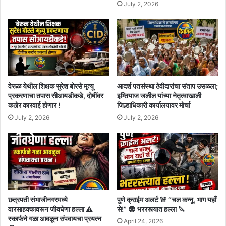
July 2, 2026
वेरूळ येथील शिक्षक सुरेश बोरसे मृत्यू
आदर्श पतसंस्था ठेवीदारांचा संताप उसळला;
प्रकरणाचा तपास सीआयडीकडे, दोषींवर
इम्तियाज जलील यांच्या नेतृत्वाखाली
कठोर कारवाई होणार !
जिल्हाधिकारी कार्यालयावर मोर्चा
July 2, 2026
July 2, 2026
छत्रपती संभाजीनगरमध्ये
पुणे क्राईम अलर्ट 🚨 “चल कन्नू, भाग यहाँ
वारसाहक्कावरून जीवघेणा हल्ला ⚠️
से!” 😨 भररस्त्यात हल्ला 🔪
स्कार्फने गळा आवळून संपवायचा प्रयत्न
April 24, 2026