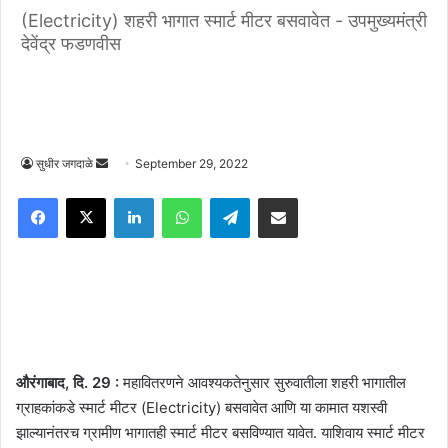
(Electricity) शहरी भागात स्मार्ट मीटर बसवावेत - उपमुख्यमंत्री
देवेंद्र फडणवीस
Send
सुधीर जगदाळे
September 29, 2022
an
Facebook
X
LinkedIn
WhatsApp
Telegram
Share via Email
email
औरंगाबाद, दि. 29 :
महावितरणने आवश्यकतेनुसार सुरुवातीला शहरी भागातील
ग्राहकांकडे स्मार्ट मीटर (Electricity) बसवावेत आणि या कामात यशस्वी
झाल्यानंतरच ग्रामीण भागातही स्मार्ट मीटर बसविण्यात यावेत. याशिवाय स्मार्ट मीटर