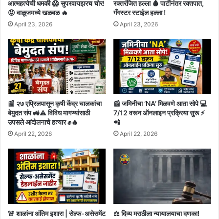
आत्महत्येची धमकी 😱 सुपरवायझरच चोर!
रक्तरंजित हल्ला 🩸 पार्टीनंतर रक्तपात,
😡 वाळूजमध्ये खळबळ 🔥
गँगस्टर स्टाईल हल्ला !
April 23, 2026
April 23, 2026
📰 २७ एप्रिलपासून कृषी केंद्र चालकांचा
📰 जमिनीचा ‘NA’ मिळवणे आता सोपे 💻
बेमुदत संप 🚜⚠️ विविध मागण्यांसाठी
7/12 वरून ऑनलाइन प्रक्रिया सुरू ⚡
उपसले आंदोलनाचे हत्यार ✊🔥
📲
April 22, 2026
April 22, 2026
🚨 शाळांना अंतिम इशारा | सेल्फ-असेसमेंट
⚖️ दिव्य मराठीला न्यायालयाचा दणका!