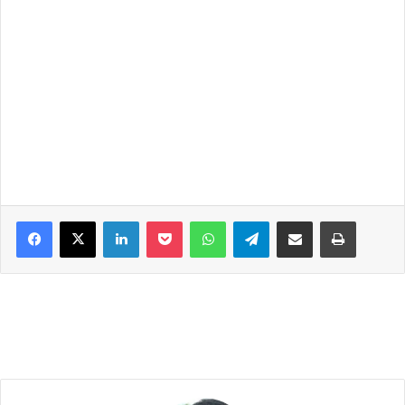
Facebook
X
LinkedIn
Pocket
WhatsApp
Telegram
Share via Email
Print