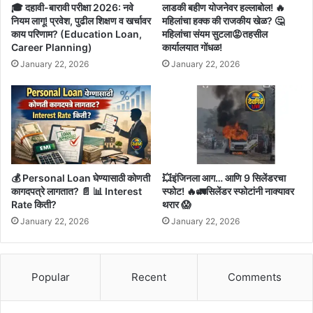
🎓 दहावी-बारावी परीक्षा 2026: नवे
लाडकी बहीण योजनेवर हल्लाबोल! 🔥
नियम लागू! प्रवेश, पुढील शिक्षण व खर्चावर
महिलांचा हक्क की राजकीय खेळ? 🤔
काय परिणाम? (Education Loan,
महिलांचा संयम सुटला😡तहसील
Career Planning)
कार्यालयात गोंधळ!
January 22, 2026
January 22, 2026
💰 Personal Loan घेण्यासाठी कोणती
💥इंजिनला आग… आणि 9 सिलेंडरचा
कागदपत्रे लागतात? 📄 📊 Interest
स्फोट! 🔥🚛सिलेंडर स्फोटांनी नाक्यावर
Rate किती?
थरार 😱
January 22, 2026
January 22, 2026
Popular
Recent
Comments