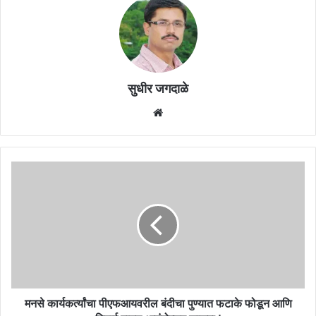
सुधीर जगदाळे
Website
मनसे
कार्यकर्त्यांचा
पीएफआयवरील
बंदीचा
पुण्यात
फटाके
फोडून
आणि
मिठाई
वाटून
मनसे कार्यकर्त्यांचा पीएफआयवरील बंदीचा पुण्यात फटाके फोडून आणि