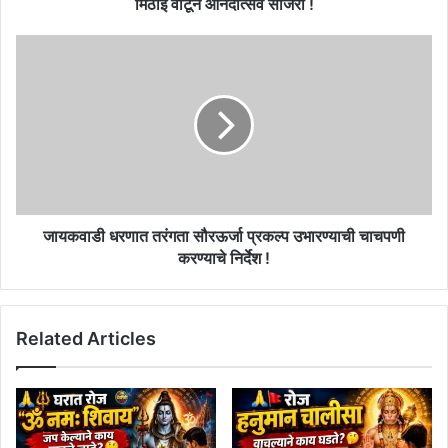
आनंदोत्सव
मिठाई वाटून आनंदोत्सव साजरा !
साजरा
!
जायकवाडी
धरणात
तरंगता
सौरऊर्जा
प्रकल्प
उभारण्याची
चाचपणी
करण्याचे
निर्देश
!
जायकवाडी धरणात तरंगता सौरऊर्जा प्रकल्प उभारण्याची चाचपणी
करण्याचे निर्देश !
Related Articles