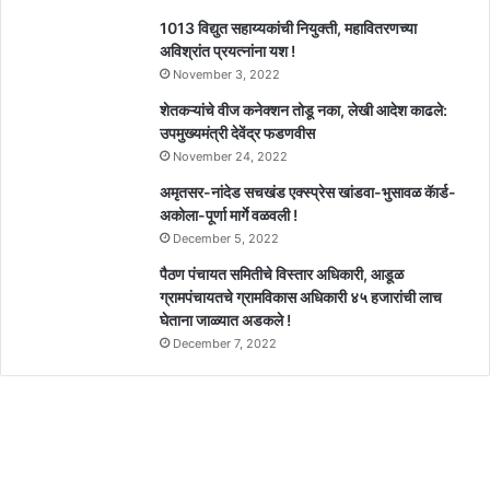
1013 विद्युत सहाय्यकांची नियुक्ती, महावितरणच्या
अविश्रांत प्रयत्नांना यश !
November 3, 2022
शेतकऱ्यांचे वीज कनेक्शन तोडू नका, लेखी आदेश काढले:
उपमुख्यमंत्री देवेंद्र फडणवीस
November 24, 2022
अमृतसर-नांदेड सचखंड एक्स्प्रेस खांडवा-भुसावळ कॅार्ड-
अकोला-पूर्णा मार्गे वळवली !
December 5, 2022
पैठण पंचायत समितीचे विस्तार अधिकारी, आडूळ
ग्रामपंचायतचे ग्रामविकास अधिकारी ४५ हजारांची लाच
घेताना जाळ्यात अडकले !
December 7, 2022