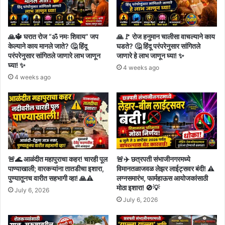
🙏🔱 घरात रोज “ॐ नमः शिवाय” जप
🙏🚩 रोज हनुमान चालीसा वाचल्याने काय
केल्याने काय मानले जाते? 🤔 हिंदू
घडते? 🤔 हिंदू परंपरेनुसार सांगितले
परंपरेनुसार सांगितले जाणारे लाभ जाणून
जाणारे हे लाभ जाणून घ्या! ✨
घ्या! ✨
4 weeks ago
4 weeks ago
🚨🌊 आळंदीत महापुराचा कहर! चारही पूल
🚨✈️ छत्रपती संभाजीनगरमध्ये
पाण्याखाली; वारकऱ्यांना तातडीचा इशारा,
विमानतळाजवळ लेझर लाईट्सवर बंदी! ⚠️
पुण्यातूनच वारीत सहभागी व्हा! 🙏⚠️
लग्नसमारंभ, फार्महाऊस आयोजकांसाठी
मोठा इशारा! 🚫💡
July 6, 2026
July 6, 2026