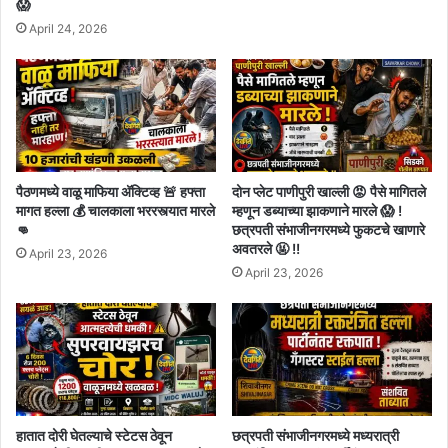
😱
April 24, 2026
पैठणमध्ये वाळू माफिया अ‍ॅक्टिव्ह 🚨 हफ्ता
दोन प्लेट पाणीपुरी खाल्ली 😡 पैसे मागितले
मागत हल्ला 💰 चालकाला भररस्त्यात मारले
म्हणून डब्याच्या झाकणाने मारले 😱 !
👊
छत्रपती संभाजीनगरमध्ये फुकटचे खाणारे
अवतरले 🤬 !!
April 23, 2026
April 23, 2026
हातात दोरी घेतल्याचे स्टेटस ठेवून
छत्रपती संभाजीनगरमध्ये मध्यरात्री