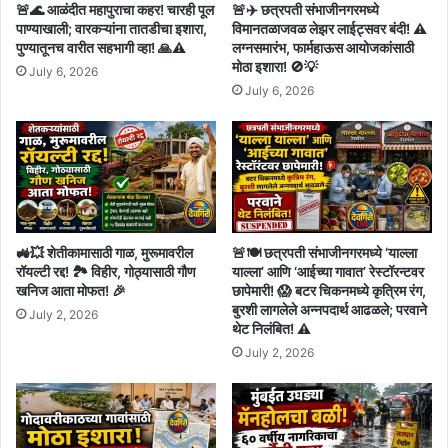
🚨🌊 आळंदीत महापुराचा कहर! चारही पूल
🚨✈️ छत्रपती संभाजीनगरमध्ये
पाण्याखाली; वारकऱ्यांना तातडीचा इशारा,
विमानतळाजवळ लेझर लाईट्सवर बंदी! ⚠️
पुण्यातूनच वारीत सहभागी व्हा! 🙏⚠️
लग्नसमारंभ, फार्महाऊस आयोजकांसाठी
मोठा इशारा! 🚫💡
July 6, 2026
July 6, 2026
🚜💥 शेतीकामासाठी गाळ, मुरूमावरील
🚨🍽️ छत्रपती संभाजीनगरमध्ये ‘याल्ला
रॉयल्टी रद्द! 🏞️ विहीर, गोठ्यासाठी गौण
याल्ला’ आणि ‘आईच्या गावात’ रेस्टॉरन्टवर
खनिज आता मोफत! 🎉
छापेमारी! 😱 बटर चिकनमध्ये कृत्रिम रंग,
बुरशी लागलेले अन्नपदार्थ आढळले; परवाने
July 2, 2026
थेट निलंबित! ⚠️
July 2, 2026