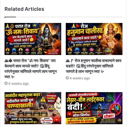
काही
Related Articles
चाटू
पत्रकारांवर
करडी
नजर,
सरकारी
कामात
अडथळा
आणल्यास
गुन्हा
🙏🔱 घरात रोज “ॐ नमः शिवाय” जप
🙏🚩 रोज हनुमान चालीसा वाचल्याने काय
दाखल
केल्याने काय मानले जाते? 🤔 हिंदू
घडते? 🤔 हिंदू परंपरेनुसार सांगितले
करणार
परंपरेनुसार सांगितले जाणारे लाभ जाणून
जाणारे हे लाभ जाणून घ्या! ✨
!
घ्या! ✨
4 weeks ago
4 weeks ago