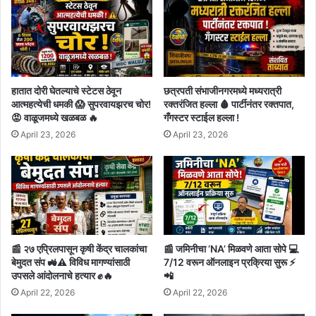
हातात दोरी घेतल्याचे स्टेटस ठेवून
छत्रपती संभाजीनगरमध्ये मध्यरात्री
आत्महत्येची धमकी 😱 सुपरवायझरच चोर!
रक्तरंजित हल्ला 🩸 पार्टीनंतर रक्तपात,
😡 वाळूजमध्ये खळबळ 🔥
गँगस्टर स्टाईल हल्ला !
April 23, 2026
April 23, 2026
📰 २७ एप्रिलपासून कृषी केंद्र चालकांचा
📰 जमिनीचा ‘NA’ मिळवणे आता सोपे 💻
बेमुदत संप 🚜⚠️ विविध मागण्यांसाठी
7/12 वरून ऑनलाइन प्रक्रिया सुरू ⚡
उपसले आंदोलनाचे हत्यार ✊🔥
📲
April 22, 2026
April 22, 2026