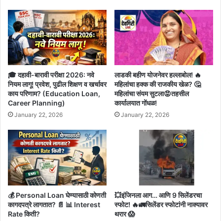
🎓 दहावी-बारावी परीक्षा 2026: नवे
लाडकी बहीण योजनेवर हल्लाबोल! 🔥
नियम लागू! प्रवेश, पुढील शिक्षण व खर्चावर
महिलांचा हक्क की राजकीय खेळ? 🤔
काय परिणाम? (Education Loan,
महिलांचा संयम सुटला😡तहसील
Career Planning)
कार्यालयात गोंधळ!
January 22, 2026
January 22, 2026
💰 Personal Loan घेण्यासाठी कोणती
💥इंजिनला आग… आणि 9 सिलेंडरचा
कागदपत्रे लागतात? 📄 📊 Interest
स्फोट! 🔥🚛सिलेंडर स्फोटांनी नाक्यावर
Rate किती?
थरार 😱