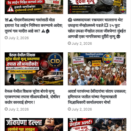
🚨🌊 गोदावरीकाठच्या गावांसाठी मोठा
😱 धक्कादायक! रस्त्यावर चालताना थेट
इशारा! रेड लाईन निश्चित करण्याचे आदेश;
उघड्या मॅनहोलमध्ये पडले 💥 २५ फूट
तुमचं गाव यादीत आहे का? ⚠️🏠
खोल उघडा मॅनहोल ठरला जीवघेणा! मुंबईत
आणखी एका नागरिकाचा दुर्दैवी मृत्यू 😨
July 2, 2026
July 2, 2026
वेरूळ येथील शिक्षक सुरेश बोरसे मृत्यू
आदर्श पतसंस्था ठेवीदारांचा संताप उसळला;
प्रकरणाचा तपास सीआयडीकडे, दोषींवर
इम्तियाज जलील यांच्या नेतृत्वाखाली
कठोर कारवाई होणार !
जिल्हाधिकारी कार्यालयावर मोर्चा
July 2, 2026
July 2, 2026