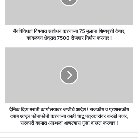
मुलांना
शिष्यवृत्ती
देणार,
कांदळवन
क्षेत्रात
जैवविविधता विषयात संशोधन करणाऱ्या 75 मुलांना शिष्यवृत्ती देणार,
7500
कांदळवन क्षेत्रात 7500 रोजगार निर्माण करणार !
रोजगार
निर्माण
दैनिक
करणार
दिव्य
!
मराठी
कार्यालयावर
जप्तीचे
आदेश
!
राजकीय
व
प्रशासकीय
दैनिक दिव्य मराठी कार्यालयावर जप्तीचे आदेश ! राजकीय व प्रशासकीय
दबाब
दबाब आणून फोनाफोनी करणाऱ्या काही चाटू पत्रकारांवर करडी नजर,
आणून
सरकारी कामात अडथळा आणल्यास गुन्हा दाखल करणार !
फोनाफोनी
करणाऱ्या