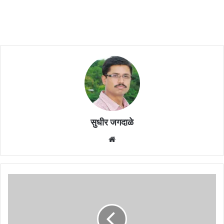
सुधीर जगदाळे
Website
जैवविविधता
विषयात
संशोधन
करणाऱ्या
75