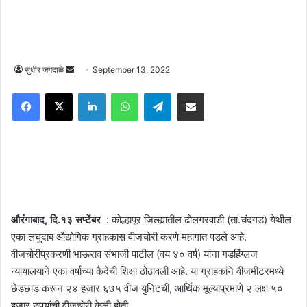
Send
सुधीर जगदाळे
September 13, 2022
an
Facebook
X
LinkedIn
WhatsApp
Telegram
Share via Email
email
औरंगाबाद, दि.१३ सप्टेंबर
: कोल्हापूर जिल्ह्यातील ढोलगरवाडी (ता.चंदगड) येथील
एका लघुदाब औद्योगिक ग्राहकास वीजचोरी करणे महागात पडले आहे.
वीजचोरीप्रकरणी भाऊराव संभाजी पाटील (वय ४० वर्ष) यांना गडहिंग्लज
न्यायालयाने एका वर्षाच्या कैदेची शिक्षा ठोठावली आहे. या ग्राहकांने वीजमीटरमध्ये
छेडछाड करून २४ हजार ६७५ वीज युनिटची, आर्थिक मूल्याप्रमाणे २ लक्ष ५०
हजार रुपयांची वीजचोरी केली होती.