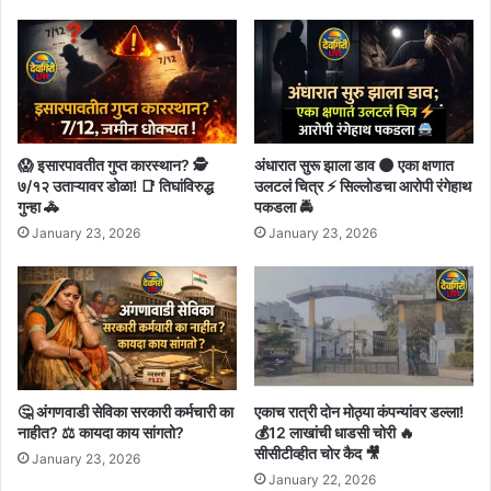
😱 इसारपावतीत गुप्त कारस्थान? 🕵️
अंधारात सुरू झाला डाव 🌑 एका क्षणात
७/१२ उताऱ्यावर डोळा! 📑 तिघांविरुद्ध
उलटलं चित्र ⚡ सिल्लोडचा आरोपी रंगेहाथ
गुन्हा 🚓
पकडला 🚔
January 23, 2026
January 23, 2026
🤔 अंगणवाडी सेविका सरकारी कर्मचारी का
एकाच रात्री दोन मोठ्या कंपन्यांवर डल्ला!
नाहीत? ⚖️ कायदा काय सांगतो?
💰12 लाखांची धाडसी चोरी 🔥
सीसीटीव्हीत चोर कैद 🎥
January 23, 2026
January 22, 2026