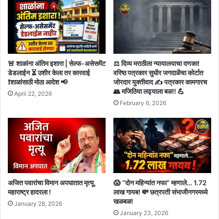
🚨 शाळांना अंतिम इशारा | सेल्फ-असेसमेंट
⚖️ दिव्य मराठीला न्यायालयाचा दणका!
डेडलाईन ⏳ उशीर केला तर कारवाई
वरिष्ठ पत्रकार सुधीर जगदाळेंचा कोर्टात
❗शाळांसाठी मोठा आदेश 📢
जोरदार युक्तीवाद ✍️ पत्रकार कामगारच
👥 मजिठिया लढ्याला बळ!! 💪
April 22, 2026
February 6, 2026
अजित पवारांचा विमान अपघातात मृत्यू,
😱 “दोन महिन्यांत नफा” म्हणाले… 1.72
महाराष्ट्र हादरला !
लाख गायब! 💸 छत्रपती संभाजीनगरमध्ये
खळबळ!
January 28, 2026
January 23, 2026