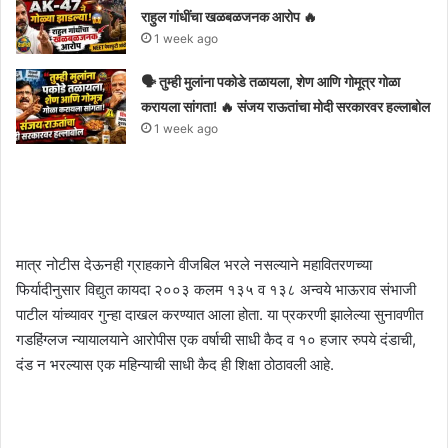
राहुल गांधींचा खळबळजनक आरोप 🔥
1 week ago
🗣️ तुम्ही मुलांना पकोडे तळायला, शेण आणि गोमूत्र गोळा
करायला सांगता! 🔥 संजय राऊतांचा मोदी सरकारवर हल्लाबोल
1 week ago
मात्र नोटीस देऊनही ग्राहकाने वीजबिल भरले नसल्याने महावितरणच्या
फिर्यादीनुसार विद्युत कायदा २००३ कलम १३५ व १३८ अन्वये भाऊराव संभाजी
पाटील यांच्यावर गुन्हा दाखल करण्यात आला होता. या प्रकरणी झालेल्या सुनावणीत
गडहिंग्लज न्यायालयाने आरोपीस एक वर्षाची साधी कैद व १० हजार रुपये दंडाची,
दंड न भरल्यास एक महिन्याची साधी कैद ही शिक्षा ठोठावली आहे.