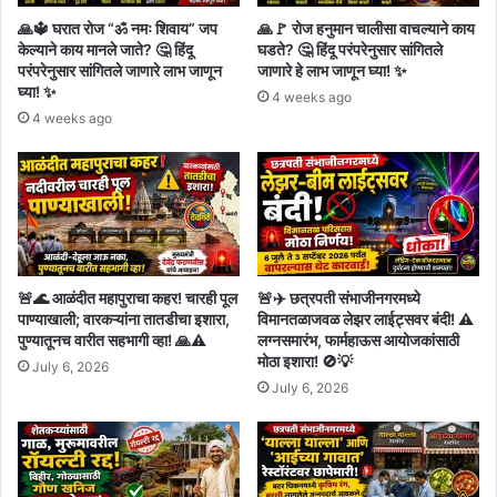
🙏🔱 घरात रोज “ॐ नमः शिवाय” जप
🙏🚩 रोज हनुमान चालीसा वाचल्याने काय
केल्याने काय मानले जाते? 🤔 हिंदू
घडते? 🤔 हिंदू परंपरेनुसार सांगितले
परंपरेनुसार सांगितले जाणारे लाभ जाणून
जाणारे हे लाभ जाणून घ्या! ✨
घ्या! ✨
4 weeks ago
4 weeks ago
🚨🌊 आळंदीत महापुराचा कहर! चारही पूल
🚨✈️ छत्रपती संभाजीनगरमध्ये
पाण्याखाली; वारकऱ्यांना तातडीचा इशारा,
विमानतळाजवळ लेझर लाईट्सवर बंदी! ⚠️
पुण्यातूनच वारीत सहभागी व्हा! 🙏⚠️
लग्नसमारंभ, फार्महाऊस आयोजकांसाठी
मोठा इशारा! 🚫💡
July 6, 2026
July 6, 2026