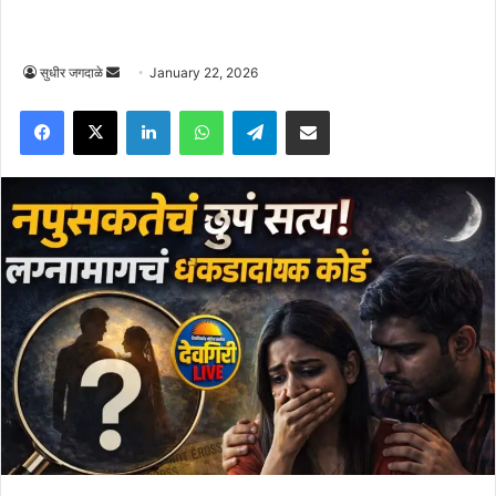
Send
सुधीर जगदाळे
January 22, 2026
an
Facebook
X
LinkedIn
WhatsApp
Telegram
Share via Email
email