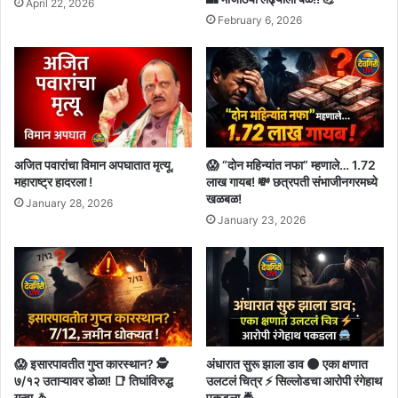
April 22, 2026
February 6, 2026
अजित पवारांचा विमान अपघातात मृत्यू,
😱 “दोन महिन्यांत नफा” म्हणाले… 1.72
महाराष्ट्र हादरला !
लाख गायब! 💸 छत्रपती संभाजीनगरमध्ये
खळबळ!
January 28, 2026
January 23, 2026
😱 इसारपावतीत गुप्त कारस्थान? 🕵️
अंधारात सुरू झाला डाव 🌑 एका क्षणात
७/१२ उताऱ्यावर डोळा! 📑 तिघांविरुद्ध
उलटलं चित्र ⚡ सिल्लोडचा आरोपी रंगेहाथ
गुन्हा 🚓
पकडला 🚔