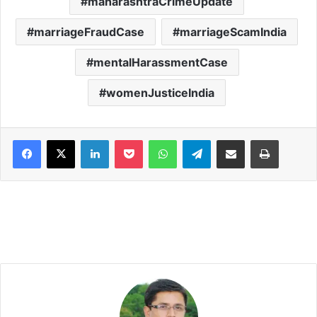
maharashtraCrimeUpdate
marriageFraudCase
marriageScamIndia
mentalHarassmentCase
womenJusticeIndia
Facebook
X
LinkedIn
Pocket
WhatsApp
Telegram
Share via Email
Print