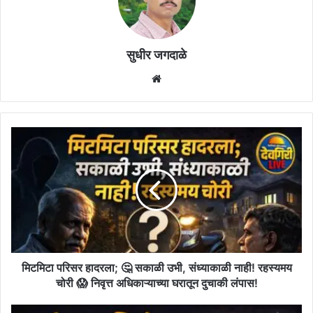
सुधीर जगदाळे
Website
मिटमिटा
परिसर
हादरला;
🤔
सकाळी
उभी,
संध्याकाळी
नाही!
रहस्यमय
चोरी
मिटमिटा परिसर हादरला; 🤔 सकाळी उभी, संध्याकाळी नाही! रहस्यमय
😱
चोरी 😱 निवृत्त अधिकाऱ्याच्या घरातून दुचाकी लंपास!
निवृत्त
अधिकाऱ्याच्या
कार्यक्रमाला