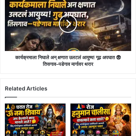
घरातून
निघाले
दुचाकी
अन्
लंपास!
क्षणात
उलटलं
आयुष्य!
गूढ
अपघात
😨
तिसगाव–
कार्यक्रमाला निघाले अन् क्षणात उलटलं आयुष्य! गूढ अपघात 😨
पडेगाव
तिसगाव–पडेगाव मार्गावर थरार
मार्गावर
थरार
Related Articles