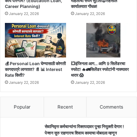
काय परिणाम? (Education Loan,
महिलांचा संयम सुटला😡तहसील
Career Planning)
कार्यालयात गोंधळ!
January 22, 2026
January 22, 2026
💰 Personal Loan घेण्यासाठी कोणती
💥इंजिनला आग… आणि 9 सिलेंडरचा
कागदपत्रे लागतात? 📄 📊 Interest
स्फोट! 🔥🚛सिलेंडर स्फोटांनी नाक्यावर
Rate किती?
थरार 😱
January 22, 2026
January 22, 2026
Popular
Recent
Comments
सेवानिवृत्त कर्मचाऱ्यांना रिक्तपदावर पुन्हा नियुक्ती देणार !
पेन्शन सुरु राहणारच शिवाय कामाचा मोबदला म्हणून