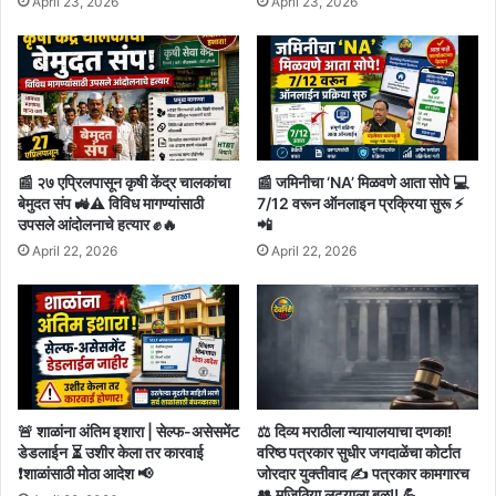
April 23, 2026
April 23, 2026
📰 २७ एप्रिलपासून कृषी केंद्र चालकांचा
📰 जमिनीचा ‘NA’ मिळवणे आता सोपे 💻
बेमुदत संप 🚜⚠️ विविध मागण्यांसाठी
7/12 वरून ऑनलाइन प्रक्रिया सुरू ⚡
उपसले आंदोलनाचे हत्यार ✊🔥
📲
April 22, 2026
April 22, 2026
🚨 शाळांना अंतिम इशारा | सेल्फ-असेसमेंट
⚖️ दिव्य मराठीला न्यायालयाचा दणका!
डेडलाईन ⏳ उशीर केला तर कारवाई
वरिष्ठ पत्रकार सुधीर जगदाळेंचा कोर्टात
❗शाळांसाठी मोठा आदेश 📢
जोरदार युक्तीवाद ✍️ पत्रकार कामगारच
👥 मजिठिया लढ्याला बळ!! 💪