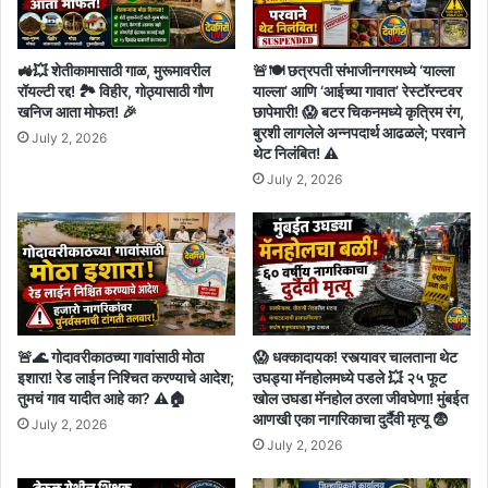
🚜💥 शेतीकामासाठी गाळ, मुरूमावरील
🚨🍽️ छत्रपती संभाजीनगरमध्ये ‘याल्ला
रॉयल्टी रद्द! 🏞️ विहीर, गोठ्यासाठी गौण
याल्ला’ आणि ‘आईच्या गावात’ रेस्टॉरन्टवर
खनिज आता मोफत! 🎉
छापेमारी! 😱 बटर चिकनमध्ये कृत्रिम रंग,
बुरशी लागलेले अन्नपदार्थ आढळले; परवाने
July 2, 2026
थेट निलंबित! ⚠️
July 2, 2026
🚨🌊 गोदावरीकाठच्या गावांसाठी मोठा
😱 धक्कादायक! रस्त्यावर चालताना थेट
इशारा! रेड लाईन निश्चित करण्याचे आदेश;
उघड्या मॅनहोलमध्ये पडले 💥 २५ फूट
तुमचं गाव यादीत आहे का? ⚠️🏠
खोल उघडा मॅनहोल ठरला जीवघेणा! मुंबईत
आणखी एका नागरिकाचा दुर्दैवी मृत्यू 😨
July 2, 2026
July 2, 2026