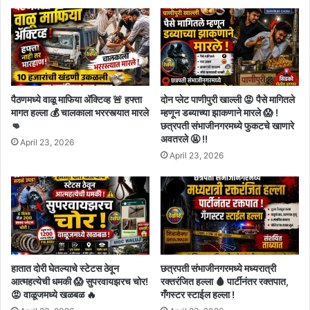
पैठणमध्ये वाळू माफिया अ‍ॅक्टिव्ह 🚨 हफ्ता
दोन प्लेट पाणीपुरी खाल्ली 😡 पैसे मागितले
मागत हल्ला 💰 चालकाला भररस्त्यात मारले
म्हणून डब्याच्या झाकणाने मारले 😱 !
👊
छत्रपती संभाजीनगरमध्ये फुकटचे खाणारे
अवतरले 🤬 !!
April 23, 2026
April 23, 2026
हातात दोरी घेतल्याचे स्टेटस ठेवून
छत्रपती संभाजीनगरमध्ये मध्यरात्री
आत्महत्येची धमकी 😱 सुपरवायझरच चोर!
रक्तरंजित हल्ला 🩸 पार्टीनंतर रक्तपात,
😡 वाळूजमध्ये खळबळ 🔥
गँगस्टर स्टाईल हल्ला !