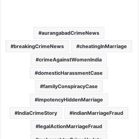
aurangabadCrimeNews
breakingCrimeNews
cheatingInMarriage
crimeAgainstWomenIndia
domesticHarassmentCase
familyConspiracyCase
impotencyHiddenMarriage
IndiaCrimeStory
indianMarriageFraud
legalActionMarriageFraud