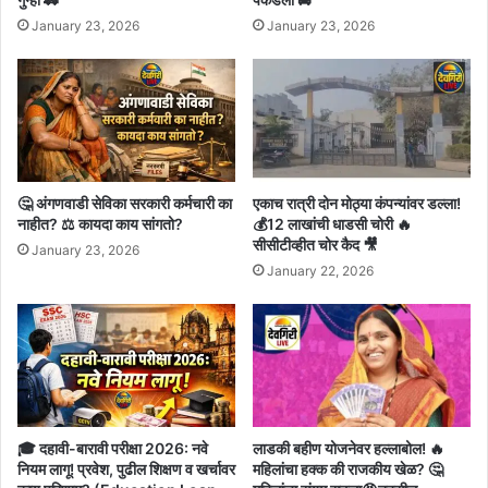
January 23, 2026
January 23, 2026
🤔 अंगणवाडी सेविका सरकारी कर्मचारी का
एकाच रात्री दोन मोठ्या कंपन्यांवर डल्ला!
नाहीत? ⚖️ कायदा काय सांगतो?
💰12 लाखांची धाडसी चोरी 🔥
सीसीटीव्हीत चोर कैद 🎥
January 23, 2026
January 22, 2026
🎓 दहावी-बारावी परीक्षा 2026: नवे
लाडकी बहीण योजनेवर हल्लाबोल! 🔥
नियम लागू! प्रवेश, पुढील शिक्षण व खर्चावर
महिलांचा हक्क की राजकीय खेळ? 🤔