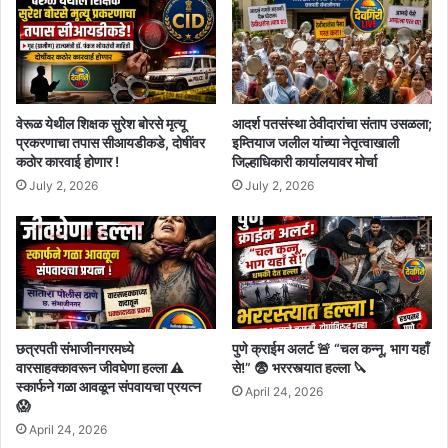
वेरूळ येथील शिक्षक सुरेश बोरसे मृत्यू
आदर्श पतसंस्था ठेवीदारांचा संताप उसळला;
प्रकरणाचा तपास सीआयडीकडे, दोषींवर
इम्तियाज जलील यांच्या नेतृत्वाखाली
कठोर कारवाई होणार !
जिल्हाधिकारी कार्यालयावर मोर्चा
July 2, 2026
July 2, 2026
छत्रपती संभाजीनगरमध्ये
पुणे क्राईम अलर्ट 🚨 “चल कन्नू, भाग यहाँ
वारसाहक्कावरून जीवघेणा हल्ला ⚠️
से!” 😨 भररस्त्यात हल्ला 🔪
स्कार्फने गळा आवळून संपवायचा प्रयत्न
April 24, 2026
😱
April 24, 2026