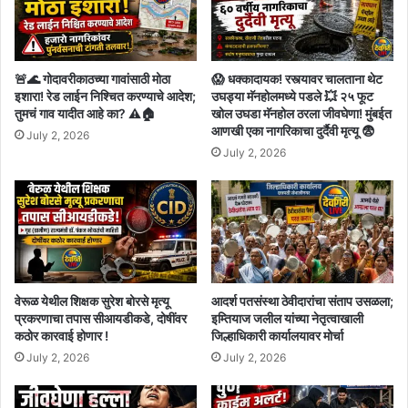
🚨🌊 गोदावरीकाठच्या गावांसाठी मोठा
😱 धक्कादायक! रस्त्यावर चालताना थेट
इशारा! रेड लाईन निश्चित करण्याचे आदेश;
उघड्या मॅनहोलमध्ये पडले 💥 २५ फूट
तुमचं गाव यादीत आहे का? ⚠️🏠
खोल उघडा मॅनहोल ठरला जीवघेणा! मुंबईत
आणखी एका नागरिकाचा दुर्दैवी मृत्यू 😨
July 2, 2026
July 2, 2026
वेरूळ येथील शिक्षक सुरेश बोरसे मृत्यू
आदर्श पतसंस्था ठेवीदारांचा संताप उसळला;
प्रकरणाचा तपास सीआयडीकडे, दोषींवर
इम्तियाज जलील यांच्या नेतृत्वाखाली
कठोर कारवाई होणार !
जिल्हाधिकारी कार्यालयावर मोर्चा
July 2, 2026
July 2, 2026