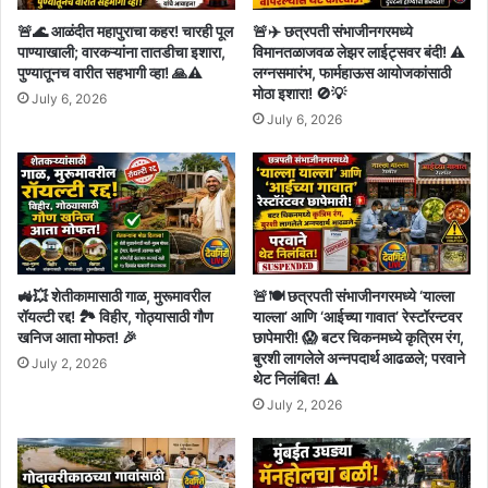
🚨🌊 आळंदीत महापुराचा कहर! चारही पूल
🚨✈️ छत्रपती संभाजीनगरमध्ये
पाण्याखाली; वारकऱ्यांना तातडीचा इशारा,
विमानतळाजवळ लेझर लाईट्सवर बंदी! ⚠️
पुण्यातूनच वारीत सहभागी व्हा! 🙏⚠️
लग्नसमारंभ, फार्महाऊस आयोजकांसाठी
मोठा इशारा! 🚫💡
July 6, 2026
July 6, 2026
🚜💥 शेतीकामासाठी गाळ, मुरूमावरील
🚨🍽️ छत्रपती संभाजीनगरमध्ये ‘याल्ला
रॉयल्टी रद्द! 🏞️ विहीर, गोठ्यासाठी गौण
याल्ला’ आणि ‘आईच्या गावात’ रेस्टॉरन्टवर
खनिज आता मोफत! 🎉
छापेमारी! 😱 बटर चिकनमध्ये कृत्रिम रंग,
बुरशी लागलेले अन्नपदार्थ आढळले; परवाने
July 2, 2026
थेट निलंबित! ⚠️
July 2, 2026