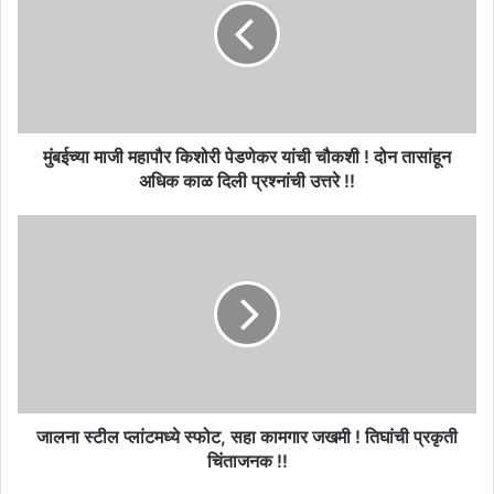
किशोरी
पेडणेकर
यांची
चौकशी
!
दोन
तासांहून
मुंबईच्या माजी महापौर किशोरी पेडणेकर यांची चौकशी ! दोन तासांहून
अधिक
अधिक काळ दिली प्रश्नांची उत्तरे !!
काळ
दिली
जालना
प्रश्नांची
स्टील
उत्तरे
प्लांटमध्ये
!!
स्फोट,
सहा
कामगार
जखमी
!
तिघांची
प्रकृती
जालना स्टील प्लांटमध्ये स्फोट, सहा कामगार जखमी ! तिघांची प्रकृती
चिंताजनक
चिंताजनक !!
!!