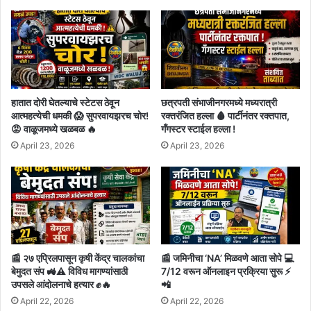
हातात दोरी घेतल्याचे स्टेटस ठेवून
छत्रपती संभाजीनगरमध्ये मध्यरात्री
आत्महत्येची धमकी 😱 सुपरवायझरच चोर!
रक्तरंजित हल्ला 🩸 पार्टीनंतर रक्तपात,
😡 वाळूजमध्ये खळबळ 🔥
गँगस्टर स्टाईल हल्ला !
April 23, 2026
April 23, 2026
📰 २७ एप्रिलपासून कृषी केंद्र चालकांचा
📰 जमिनीचा ‘NA’ मिळवणे आता सोपे 💻
बेमुदत संप 🚜⚠️ विविध मागण्यांसाठी
7/12 वरून ऑनलाइन प्रक्रिया सुरू ⚡
उपसले आंदोलनाचे हत्यार ✊🔥
📲
April 22, 2026
April 22, 2026