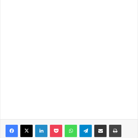
Facebook
X
LinkedIn
Pocket
WhatsApp
Telegram
Share via Email
Print