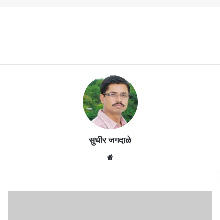
सुधीर जगदाळे
Website
मुंबईच्या
माजी
महापौर