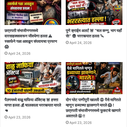
छत्रपती संभाजीनगरमध्ये
पुणे क्राईम अलर्ट 🚨 “चल कन्नू, भाग यहाँ
वारसाहक्कावरून जीवघेणा हल्ला ⚠️
से!” 😨 भररस्त्यात हल्ला 🔪
स्कार्फने गळा आवळून संपवायचा प्रयत्न
April 24, 2026
😱
April 24, 2026
पैठणमध्ये वाळू माफिया अ‍ॅक्टिव्ह 🚨 हफ्ता
दोन प्लेट पाणीपुरी खाल्ली 😡 पैसे मागितले
मागत हल्ला 💰 चालकाला भररस्त्यात मारले
म्हणून डब्याच्या झाकणाने मारले 😱 !
👊
छत्रपती संभाजीनगरमध्ये फुकटचे खाणारे
अवतरले 🤬 !!
April 23, 2026
April 23, 2026