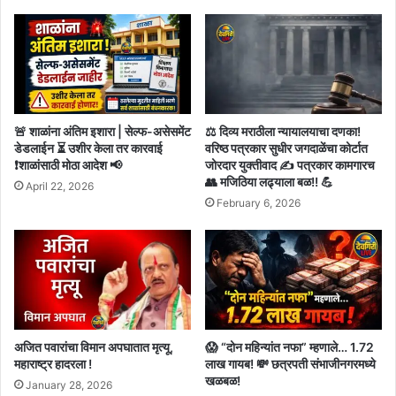
🚨 शाळांना अंतिम इशारा | सेल्फ-असेसमेंट
⚖️ दिव्य मराठीला न्यायालयाचा दणका!
डेडलाईन ⏳ उशीर केला तर कारवाई
वरिष्ठ पत्रकार सुधीर जगदाळेंचा कोर्टात
❗शाळांसाठी मोठा आदेश 📢
जोरदार युक्तीवाद ✍️ पत्रकार कामगारच
👥 मजिठिया लढ्याला बळ!! 💪
April 22, 2026
February 6, 2026
अजित पवारांचा विमान अपघातात मृत्यू,
😱 “दोन महिन्यांत नफा” म्हणाले… 1.72
महाराष्ट्र हादरला !
लाख गायब! 💸 छत्रपती संभाजीनगरमध्ये
खळबळ!
January 28, 2026