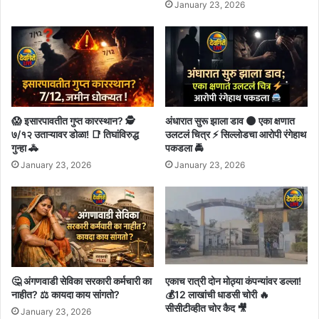
January 23, 2026
😱 इसारपावतीत गुप्त कारस्थान? 🕵️
अंधारात सुरू झाला डाव 🌑 एका क्षणात
७/१२ उताऱ्यावर डोळा! 📑 तिघांविरुद्ध
उलटलं चित्र ⚡ सिल्लोडचा आरोपी रंगेहाथ
गुन्हा 🚓
पकडला 🚔
January 23, 2026
January 23, 2026
🤔 अंगणवाडी सेविका सरकारी कर्मचारी का
एकाच रात्री दोन मोठ्या कंपन्यांवर डल्ला!
नाहीत? ⚖️ कायदा काय सांगतो?
💰12 लाखांची धाडसी चोरी 🔥
सीसीटीव्हीत चोर कैद 🎥
January 23, 2026