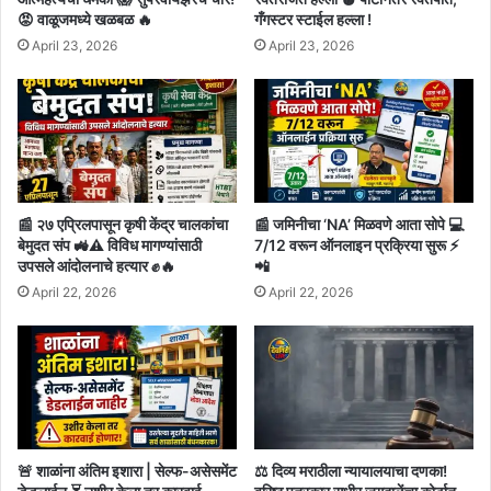
😡 वाळूजमध्ये खळबळ 🔥
गँगस्टर स्टाईल हल्ला !
April 23, 2026
April 23, 2026
📰 २७ एप्रिलपासून कृषी केंद्र चालकांचा
📰 जमिनीचा ‘NA’ मिळवणे आता सोपे 💻
बेमुदत संप 🚜⚠️ विविध मागण्यांसाठी
7/12 वरून ऑनलाइन प्रक्रिया सुरू ⚡
उपसले आंदोलनाचे हत्यार ✊🔥
📲
April 22, 2026
April 22, 2026
🚨 शाळांना अंतिम इशारा | सेल्फ-असेसमेंट
⚖️ दिव्य मराठीला न्यायालयाचा दणका!