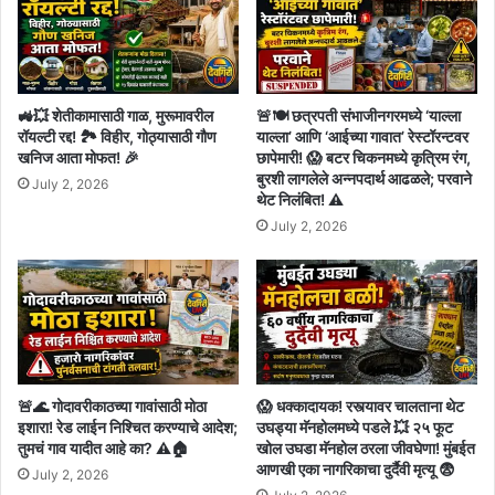
🚜💥 शेतीकामासाठी गाळ, मुरूमावरील
🚨🍽️ छत्रपती संभाजीनगरमध्ये ‘याल्ला
रॉयल्टी रद्द! 🏞️ विहीर, गोठ्यासाठी गौण
याल्ला’ आणि ‘आईच्या गावात’ रेस्टॉरन्टवर
खनिज आता मोफत! 🎉
छापेमारी! 😱 बटर चिकनमध्ये कृत्रिम रंग,
बुरशी लागलेले अन्नपदार्थ आढळले; परवाने
July 2, 2026
थेट निलंबित! ⚠️
July 2, 2026
🚨🌊 गोदावरीकाठच्या गावांसाठी मोठा
😱 धक्कादायक! रस्त्यावर चालताना थेट
इशारा! रेड लाईन निश्चित करण्याचे आदेश;
उघड्या मॅनहोलमध्ये पडले 💥 २५ फूट
तुमचं गाव यादीत आहे का? ⚠️🏠
खोल उघडा मॅनहोल ठरला जीवघेणा! मुंबईत
आणखी एका नागरिकाचा दुर्दैवी मृत्यू 😨
July 2, 2026