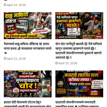
April 24, 2026
पैठणमध्ये वाळू माफिया अ‍ॅक्टिव्ह 🚨 हफ्ता
दोन प्लेट पाणीपुरी खाल्ली 😡 पैसे मागितले
मागत हल्ला 💰 चालकाला भररस्त्यात मारले
म्हणून डब्याच्या झाकणाने मारले 😱 !
👊
छत्रपती संभाजीनगरमध्ये फुकटचे खाणारे
अवतरले 🤬 !!
April 23, 2026
April 23, 2026
हातात दोरी घेतल्याचे स्टेटस ठेवून
छत्रपती संभाजीनगरमध्ये मध्यरात्री
आत्महत्येची धमकी 😱 सुपरवायझरच चोर!
रक्तरंजित हल्ला 🩸 पार्टीनंतर रक्तपात,