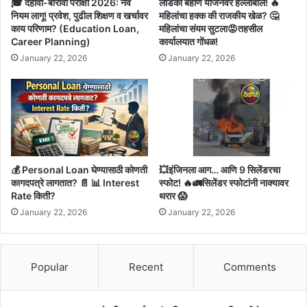
🎓 दहावी-बारावी परीक्षा 2026: नवे
लाडकी बहीण योजनेवर हल्लाबोल! 🔥
नियम लागू! प्रवेश, पुढील शिक्षण व खर्चावर
महिलांचा हक्क की राजकीय खेळ? 🤔
काय परिणाम? (Education Loan,
महिलांचा संयम सुटला😡तहसील
Career Planning)
कार्यालयात गोंधळ!
January 22, 2026
January 22, 2026
💰 Personal Loan घेण्यासाठी कोणती
💥इंजिनला आग… आणि 9 सिलेंडरचा
कागदपत्रे लागतात? 📄 📊 Interest
स्फोट! 🔥🚛सिलेंडर स्फोटांनी नाक्यावर
Rate किती?
थरार 😱
January 22, 2026
January 22, 2026
Popular
Recent
Comments