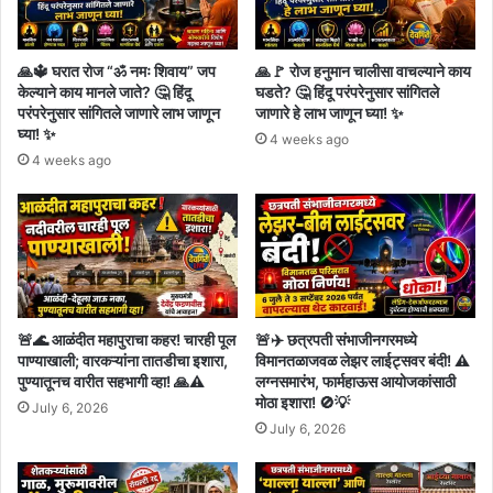
🙏🔱 घरात रोज “ॐ नमः शिवाय” जप
🙏🚩 रोज हनुमान चालीसा वाचल्याने काय
केल्याने काय मानले जाते? 🤔 हिंदू
घडते? 🤔 हिंदू परंपरेनुसार सांगितले
परंपरेनुसार सांगितले जाणारे लाभ जाणून
जाणारे हे लाभ जाणून घ्या! ✨
घ्या! ✨
4 weeks ago
4 weeks ago
🚨🌊 आळंदीत महापुराचा कहर! चारही पूल
🚨✈️ छत्रपती संभाजीनगरमध्ये
पाण्याखाली; वारकऱ्यांना तातडीचा इशारा,
विमानतळाजवळ लेझर लाईट्सवर बंदी! ⚠️
पुण्यातूनच वारीत सहभागी व्हा! 🙏⚠️
लग्नसमारंभ, फार्महाऊस आयोजकांसाठी
मोठा इशारा! 🚫💡
July 6, 2026
July 6, 2026