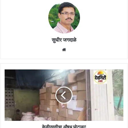
सुधीर जगदाळे
Website
केडीएमसीचा
औषध
घोटाळा!
केडीएमसीचा औषध घोटाळा!