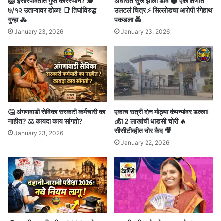
😱 इसारपावतीत गुप्त कारस्थान? 🕵️
अंधारात सुरू झाला डाव 🌑 एका क्षणात
७/१२ उताऱ्यावर डोळा! 📑 तिघांविरुद्ध
उलटलं चित्र ⚡ सिल्लोडचा आरोपी रंगेहाथ
गुन्हा 🚓
पकडला 🚔
January 23, 2026
January 23, 2026
🤔 अंगणवाडी सेविका सरकारी कर्मचारी का
एकाच रात्री दोन मोठ्या कंपन्यांवर डल्ला!
नाहीत? ⚖️ कायदा काय सांगतो?
💰12 लाखांची धाडसी चोरी 🔥
सीसीटीव्हीत चोर कैद 🎥
January 23, 2026
January 22, 2026