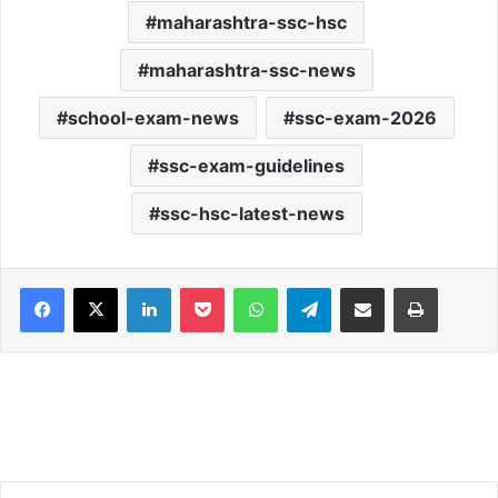
maharashtra-ssc-hsc
maharashtra-ssc-news
school-exam-news
ssc-exam-2026
ssc-exam-guidelines
ssc-hsc-latest-news
Facebook
X
LinkedIn
Pocket
WhatsApp
Telegram
Share via Email
Print