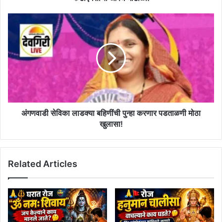
अंगणवाडी
सेविका
लाडक्या
बहिणींची
पुन्हा
करणार
पडताळणी
मोठा
खुलासा!
अंगणवाडी सेविका लाडक्या बहिणींची पुन्हा करणार पडताळणी मोठा
खुलासा!
Related Articles