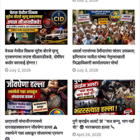
July 2, 2026
वेरूळ येथील शिक्षक सुरेश बोरसे मृत्यू
आदर्श पतसंस्था ठेवीदारांचा संताप उसळला;
प्रकरणाचा तपास सीआयडीकडे, दोषींवर
इम्तियाज जलील यांच्या नेतृत्वाखाली
कठोर कारवाई होणार !
जिल्हाधिकारी कार्यालयावर मोर्चा
July 2, 2026
July 2, 2026
छत्रपती संभाजीनगरमध्ये
पुणे क्राईम अलर्ट 🚨 “चल कन्नू, भाग यहाँ
वारसाहक्कावरून जीवघेणा हल्ला ⚠️
से!” 😨 भररस्त्यात हल्ला 🔪
स्कार्फने गळा आवळून संपवायचा प्रयत्न
April 24, 2026
😱