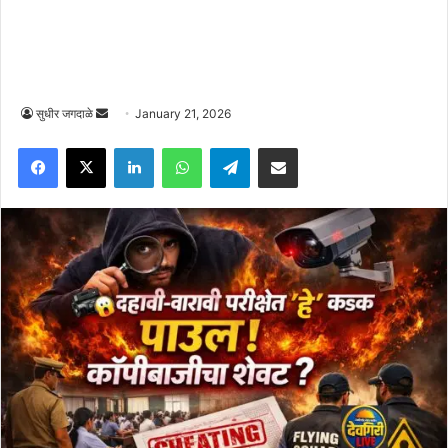
Send
सुधीर जगदाळे
January 21, 2026
an
Facebook
X
LinkedIn
WhatsApp
Telegram
Share via Email
email