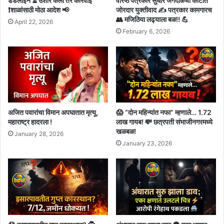
डेडलाईन ⏳ उशीर केला तर कारवाई
वरिष्ठ पत्रकार सुधीर जगदाळेंचा कोर्टात
❗शाळांसाठी मोठा आदेश 📢
जोरदार युक्तीवाद ✍️ पत्रकार कामगारच
👥 मजिठिया लढ्याला बळ!! 💪
April 22, 2026
February 6, 2026
अजित पवारांचा विमान अपघातात मृत्यू,
😱 “दोन महिन्यांत नफा” म्हणाले… 1.72
महाराष्ट्र हादरला !
लाख गायब! 💸 छत्रपती संभाजीनगरमध्ये
खळबळ!
January 28, 2026
January 23, 2026