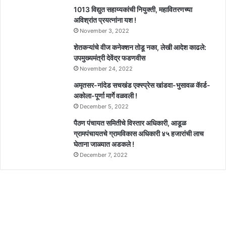
1013 विद्युत सहाय्यकांची नियुक्ती, महावितरणच्या
अविश्रांत प्रयत्नांना यश !
November 3, 2022
शेतकऱ्यांचे वीज कनेक्शन तोडू नका, लेखी आदेश काढले:
उपमुख्यमंत्री देवेंद्र फडणवीस
November 24, 2022
अमृतसर-नांदेड सचखंड एक्स्प्रेस खांडवा-भुसावळ कॅार्ड-
अकोला-पूर्णा मार्गे वळवली !
December 5, 2022
पैठण पंचायत समितीचे विस्तार अधिकारी, आडूळ
ग्रामपंचायतचे ग्रामविकास अधिकारी ४५ हजारांची लाच
घेताना जाळ्यात अडकले !
December 7, 2022