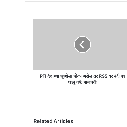
PFI
देशाच्या
सुरक्षेला
धोका
असेल
तर
RSS
वर
बंदी
का
PFI देशाच्या सुरक्षेला धोका असेल तर RSS वर बंदी का
घालू
घालू नये: मायावती
नये:
मायावती
Related Articles