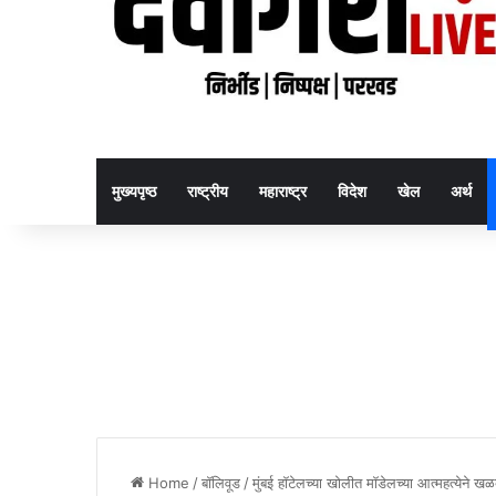
मुख्यपृष्ठ
राष्ट्रीय
महाराष्ट्र
विदेश
खेल
अर्थ
Home
/
बॉलिवूड
/
मुंबई हॉटेलच्या खोलीत मॉडेलच्या आत्महत्येने 