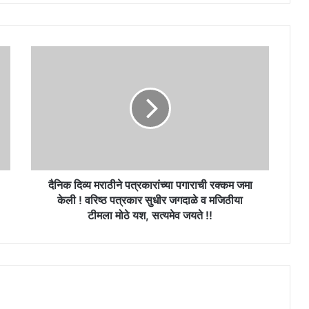
दैनिक
दिव्य
मराठीने
पत्रकारांच्या
पगाराची
रक्कम
जमा
केली
!
वरिष्ठ
दैनिक दिव्य मराठीने पत्रकारांच्या पगाराची रक्कम जमा
पत्रकार
केली ! वरिष्ठ पत्रकार सुधीर जगदाळे व मजिठीया
सुधीर
टीमला मोठे यश, सत्यमेव जयते !!
जगदाळे
व
मजिठीया
टीमला
मोठे
यश,