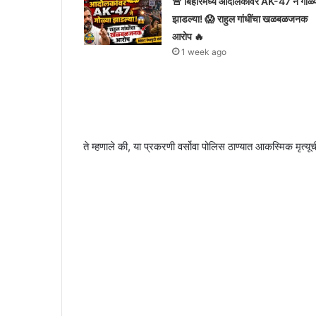
🚨 बिहारमध्ये आंदोलकांवर AK-47 ने गोळ्
झाडल्या! 😱 राहुल गांधींचा खळबळजनक
आरोप 🔥
1 week ago
ते म्हणाले की, या प्रकरणी वर्सोवा पोलिस ठाण्यात आकस्मिक मृत