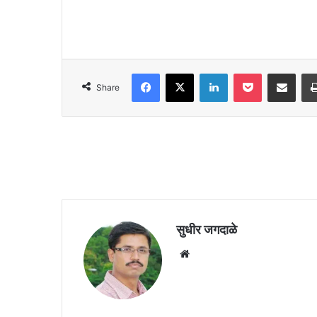
Facebook
X
LinkedIn
Pocket
Share via Emai
Share
सुधीर जगदाळे
Website