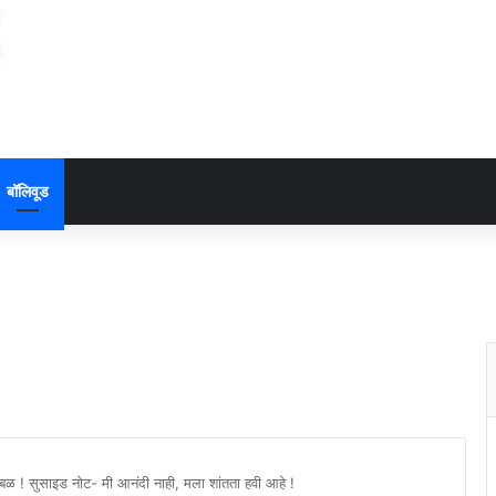
बॉलिवूड
खळबळ ! सुसाइड नोट- मी आनंदी नाही, मला शांतता हवी आहे !