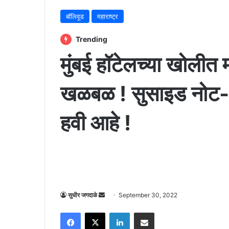
बॉलिवूड
महाराष्ट्र
Trending
मुंबई हॉटेलच्या खोलीत म
खळबळ ! सुसाइड नोट- म
हवी आहे !
Send
सुधीर जगदाळे
September 30, 2022
an
Facebook
X
LinkedIn
Share via Email
email