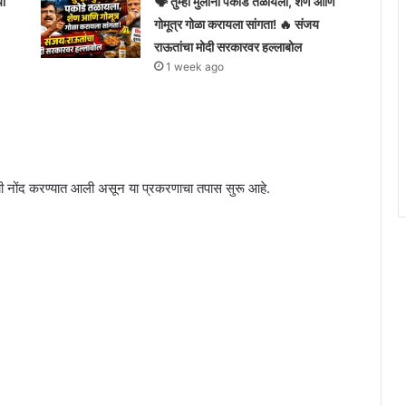
या
🗣️ तुम्ही मुलांना पकोडे तळायला, शेण आणि
गोमूत्र गोळा करायला सांगता! 🔥 संजय
राऊतांचा मोदी सरकारवर हल्लाबोल
1 week ago
्यूची नोंद करण्यात आली असून या प्रकरणाचा तपास सुरू आहे.