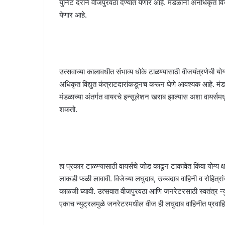
युनिट दराने वीजपुरवठा देण्यात येणार आहे. मंडळांनी अनधिकृत 
येणार आहे.
उत्सवाच्या कालावधीत संभाव्य धोके टाळण्यासाठी वीजयंत्रणेची योग्
अधिकृत विद्युत कंत्राटदारांकडूनच करून घेणे आवश्यक आहे. मंडपा
मंडळाच्या अंतर्गत वायरचे इन्सूलेशन खराब झाल्यास अशा वायर्समधून मं
शकतो.
हा प्रकार टाळण्यासाठी वायर्सचे जोड काढून टाकावेत किंवा योग्य क्षम
लाकडी फळी लावावी. विजेच्या लघुदाब, उच्चदाब वाहिनी व रोहित्रां
काळजी घ्यावी. उत्सवात वीजपुरवठा आणि जनरेटरसाठी स्वतंत्र न्
एकाच न्युट्रलमुळे जनरेटरमधील वीज ही लघुदाब वाहिनीत प्रवाहि