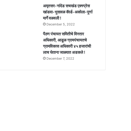
अमृतसर-नांदेड सचखंड एक्स्प्रेस
खांडवा-भुसावळ कॅार्ड-अकोला-पूर्णा
मार्गे वळवली !
December 5, 2022
पैठण पंचायत समितीचे विस्तार
अधिकारी, आडूळ ग्रामपंचायतचे
ग्रामविकास अधिकारी ४५ हजारांची
लाच घेताना जाळ्यात अडकले !
December 7, 2022