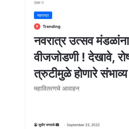
टाळा !!
महाराष्ट्र
Trending
नवरात्र उत्सव मंडळांन
वीजजोडणी ! देखावे, रोष
त्रुटीमुळे होणारे संभाव
महावितरणचे आवाहन
Send
सुधीर जगदाळे
September 23, 2022