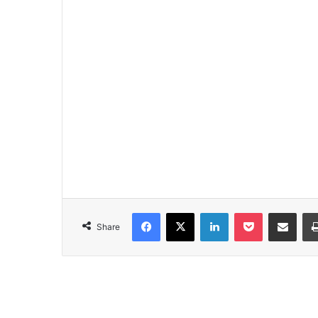
Facebook
X
LinkedIn
Pocket
Share via Emai
Share