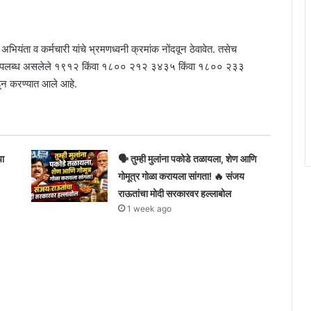
े अभियंता व कर्मचारी यांचे भ्रमणध्वनी क्रमांक नोंदवून ठेवावेत. तसेच
तास उपलब्ध असलेले १९१२ किंवा १८०० २१२ ३४३५ किंवा १८०० २३३
ून करण्यात आले आहे.
या
🗣️ तुम्ही मुलांना पकोडे तळायला, शेण आणि
गोमूत्र गोळा करायला सांगता! 🔥 संजय
राऊतांचा मोदी सरकारवर हल्लाबोल
1 week ago