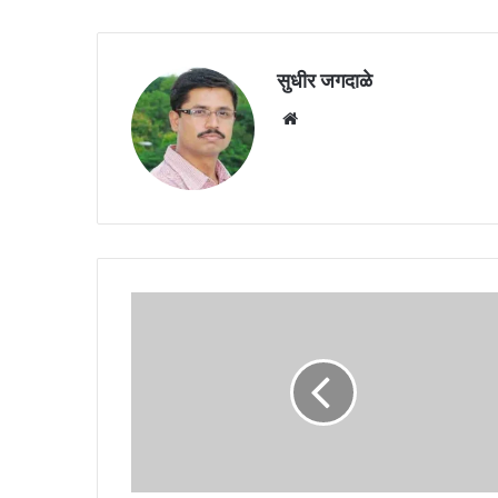
सुधीर जगदाळे
Website
लोकनेते
गोपीनाथराव
मुंडेंच्या
स्वप्नपूर्तीकडे
मोठे
पाऊल,
रेल्वे
प्रकल्प
पूर्ण