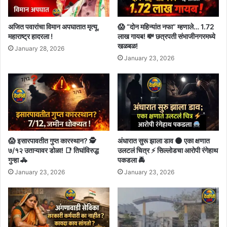
अजित पवारांचा विमान अपघातात मृत्यू,
😱 “दोन महिन्यांत नफा” म्हणाले… 1.72
महाराष्ट्र हादरला !
लाख गायब! 💸 छत्रपती संभाजीनगरमध्ये
खळबळ!
January 28, 2026
January 23, 2026
😱 इसारपावतीत गुप्त कारस्थान? 🕵️
अंधारात सुरू झाला डाव 🌑 एका क्षणात
७/१२ उताऱ्यावर डोळा! 📑 तिघांविरुद्ध
उलटलं चित्र ⚡ सिल्लोडचा आरोपी रंगेहाथ
गुन्हा 🚓
पकडला 🚔
January 23, 2026
January 23, 2026