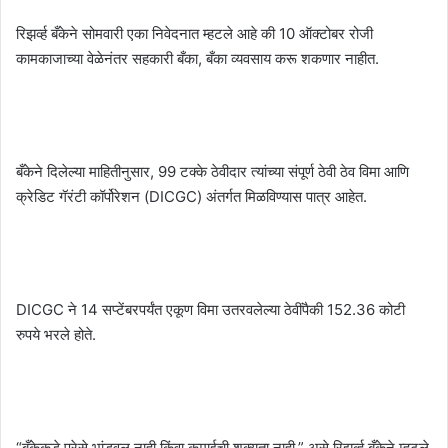
रिझर्व्ह बँकेने सोमवारी एका निवेदनात म्हटले आहे की 10 ऑक्टोबर रोजी
कामकाजाच्या वेळेनंतर सहकारी बँका, बँका व्यवसाय करू शकणार नाहीत.
बँकेने दिलेल्या माहितीनुसार, 99 टक्के ठेवीदार त्यांच्या संपूर्ण ठेवी ठेव विमा आणि
क्रेडिट गॅरंटी कॉर्पोरेशन (DICGC) अंतर्गत मिळविण्यास पात्र आहेत.
DICGC ने 14 सप्टेंबरपर्यंत एकूण विमा उतरवलेल्या ठेवींपैकी 152.36 कोटी
रुपये भरले होते.
“बँकेकडे पुरेसे भांडवल नाही किंवा कमाईची शक्यता नाही,” असे रिझर्व्ह बँकेने म्हटले