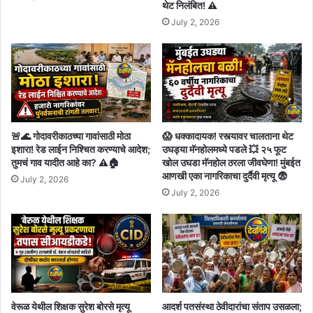
थेट निलंबित! ⚠️
July 2, 2026
🚨🌊 गोदावरीकाठच्या गावांसाठी मोठा
😱 धक्कादायक! रस्त्यावर चालताना थेट
इशारा! रेड लाईन निश्चित करण्याचे आदेश;
उघड्या मॅनहोलमध्ये पडले 💥 २५ फूट
तुमचं गाव यादीत आहे का? ⚠️🏠
खोल उघडा मॅनहोल ठरला जीवघेणा! मुंबईत
आणखी एका नागरिकाचा दुर्दैवी मृत्यू 😨
July 2, 2026
July 2, 2026
वेरूळ येथील शिक्षक सुरेश बोरसे मृत्यू
आदर्श पतसंस्था ठेवीदारांचा संताप उसळला;