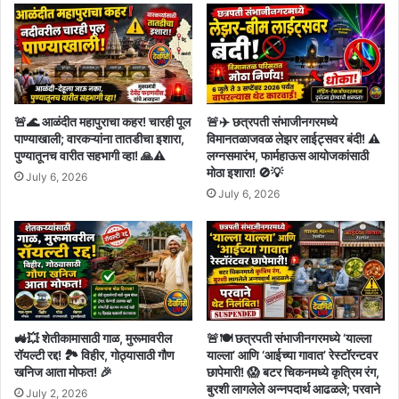
🚨🌊 आळंदीत महापुराचा कहर! चारही पूल
🚨✈️ छत्रपती संभाजीनगरमध्ये
पाण्याखाली; वारकऱ्यांना तातडीचा इशारा,
विमानतळाजवळ लेझर लाईट्सवर बंदी! ⚠️
पुण्यातूनच वारीत सहभागी व्हा! 🙏⚠️
लग्नसमारंभ, फार्महाऊस आयोजकांसाठी
मोठा इशारा! 🚫💡
July 6, 2026
July 6, 2026
🚜💥 शेतीकामासाठी गाळ, मुरूमावरील
🚨🍽️ छत्रपती संभाजीनगरमध्ये ‘याल्ला
रॉयल्टी रद्द! 🏞️ विहीर, गोठ्यासाठी गौण
याल्ला’ आणि ‘आईच्या गावात’ रेस्टॉरन्टवर
खनिज आता मोफत! 🎉
छापेमारी! 😱 बटर चिकनमध्ये कृत्रिम रंग,
बुरशी लागलेले अन्नपदार्थ आढळले; परवाने
July 2, 2026