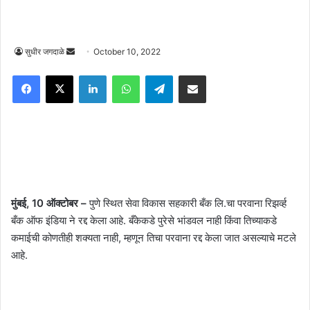
Send
सुधीर जगदाळे
October 10, 2022
an
Facebook
X
LinkedIn
WhatsApp
Telegram
Share via Email
email
मुंबई, 10 ऑक्टोबर –
पुणे स्थित सेवा विकास सहकारी बँक लि.चा परवाना रिझर्व्ह
बँक ऑफ इंडिया ने रद्द केला आहे. बँकेकडे पुरेसे भांडवल नाही किंवा तिच्याकडे
कमाईची कोणतीही शक्यता नाही, म्हणून तिचा परवाना रद्द केला जात असल्याचे मटले
आहे.