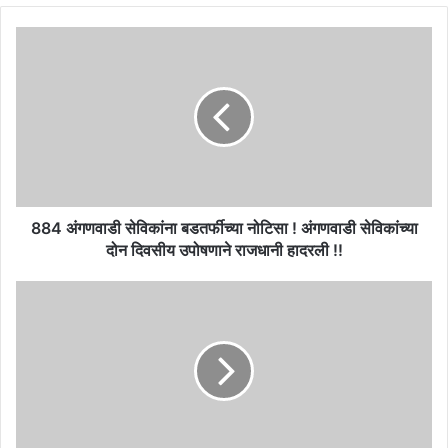
884
अंगणवाडी
सेविकांना
बडतर्फीच्या
नोटिसा
!
अंगणवाडी
सेविकांच्या
दोन
दिवसीय
884 अंगणवाडी सेविकांना बडतर्फीच्या नोटिसा ! अंगणवाडी सेविकांच्या
उपोषणाने
दोन दिवसीय उपोषणाने राजधानी हादरली !!
राजधानी
हादरली
सिटीबसच्या
!!
खिडकीतून
बाहेर
बघताना
डोक्याला
मार
लागून
शाळकरी