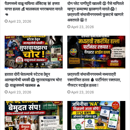
पैठणमध्ये वाळू माफिया अ‍ॅक्टिव्ह 🚨 हफ्ता
दोन प्लेट पाणीपुरी खाल्ली 😡 पैसे मागितले
मागत हल्ला 💰 चालकाला भररस्त्यात मारले
म्हणून डब्याच्या झाकणाने मारले 😱 !
👊
छत्रपती संभाजीनगरमध्ये फुकटचे खाणारे
अवतरले 🤬 !!
April 23, 2026
April 23, 2026
हातात दोरी घेतल्याचे स्टेटस ठेवून
छत्रपती संभाजीनगरमध्ये मध्यरात्री
आत्महत्येची धमकी 😱 सुपरवायझरच चोर!
रक्तरंजित हल्ला 🩸 पार्टीनंतर रक्तपात,
😡 वाळूजमध्ये खळबळ 🔥
गँगस्टर स्टाईल हल्ला !
April 23, 2026
April 23, 2026