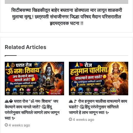
मुलाचा
मृत्यू
सिटीबसच्या खिडकीतून बाहेर बघताना डोक्याला मार लागून शाळकरी
!
मुलाचा मृत्यू ! छत्रपती संभाजीनगर जिल्हा परिषद मैदान परिसरातील
छत्रपती
हृदयद्रावक घटना !!
संभाजीनगर
जिल्हा
परिषद
Related Articles
मैदान
परिसरातील
हृदयद्रावक
घटना
!!
🙏🔱 घरात रोज “ॐ नमः शिवाय” जप
🙏🚩 रोज हनुमान चालीसा वाचल्याने काय
केल्याने काय मानले जाते? 🤔 हिंदू
घडते? 🤔 हिंदू परंपरेनुसार सांगितले
परंपरेनुसार सांगितले जाणारे लाभ जाणून
जाणारे हे लाभ जाणून घ्या! ✨
घ्या! ✨
4 weeks ago
4 weeks ago