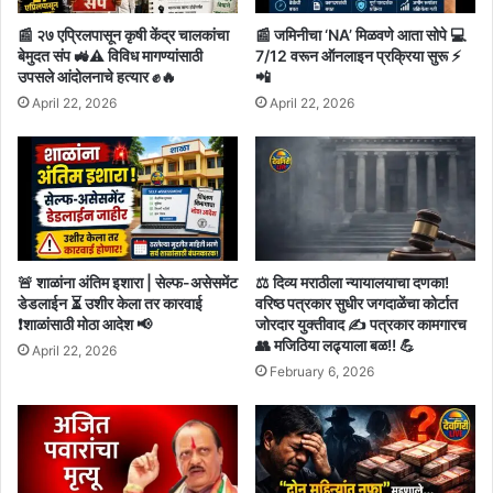
📰 २७ एप्रिलपासून कृषी केंद्र चालकांचा
📰 जमिनीचा ‘NA’ मिळवणे आता सोपे 💻
बेमुदत संप 🚜⚠️ विविध मागण्यांसाठी
7/12 वरून ऑनलाइन प्रक्रिया सुरू ⚡
उपसले आंदोलनाचे हत्यार ✊🔥
📲
April 22, 2026
April 22, 2026
🚨 शाळांना अंतिम इशारा | सेल्फ-असेसमेंट
⚖️ दिव्य मराठीला न्यायालयाचा दणका!
डेडलाईन ⏳ उशीर केला तर कारवाई
वरिष्ठ पत्रकार सुधीर जगदाळेंचा कोर्टात
❗शाळांसाठी मोठा आदेश 📢
जोरदार युक्तीवाद ✍️ पत्रकार कामगारच
👥 मजिठिया लढ्याला बळ!! 💪
April 22, 2026
February 6, 2026