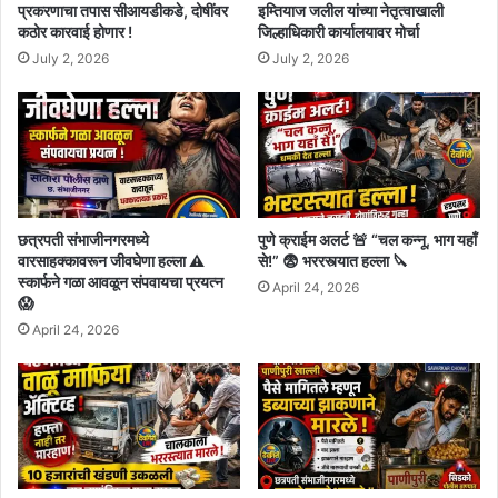
प्रकरणाचा तपास सीआयडीकडे, दोषींवर
इम्तियाज जलील यांच्या नेतृत्वाखाली
कठोर कारवाई होणार !
जिल्हाधिकारी कार्यालयावर मोर्चा
July 2, 2026
July 2, 2026
छत्रपती संभाजीनगरमध्ये
पुणे क्राईम अलर्ट 🚨 “चल कन्नू, भाग यहाँ
वारसाहक्कावरून जीवघेणा हल्ला ⚠️
से!” 😨 भररस्त्यात हल्ला 🔪
स्कार्फने गळा आवळून संपवायचा प्रयत्न
April 24, 2026
😱
April 24, 2026