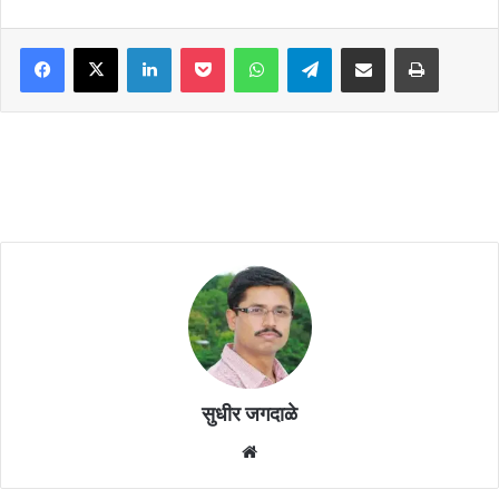
Facebook
X
LinkedIn
Pocket
WhatsApp
Telegram
Share via Email
Print
सुधीर जगदाळे
Website