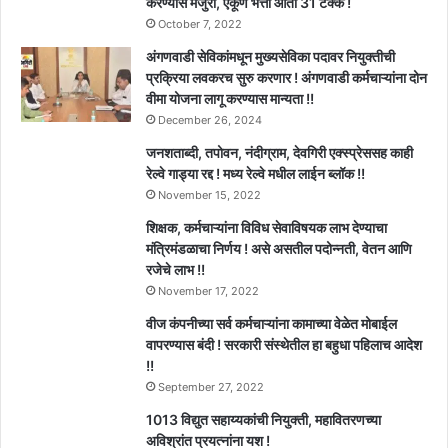
करण्यास मंजुरी, एकूण भत्ता आता 31 टक्के !
October 7, 2022
अंगणवाडी सेविकांमधून मुख्यसेविका पदावर नियुक्तीची
प्रक्रिया लवकरच सुरु करणार ! अंगणवाडी कर्मचाऱ्यांना दोन
वीमा योजना लागू करण्यास मान्यता !!
December 26, 2024
जनशताब्दी, तपोवन, नंदीग्राम, देवगिरी एक्स्प्रेससह काही
रेल्वे गाड्या रद्द ! मध्य रेल्वे मधील लाईन ब्लॉक !!
November 15, 2022
शिक्षक, कर्मचाऱ्यांना विविध सेवाविषयक लाभ देण्याचा
मंत्रिमंडळाचा निर्णय ! असे असतील पदोन्नती, वेतन आणि
रजेचे लाभ !!
November 17, 2022
वीज कंपनीच्या सर्व कर्मचाऱ्यांना कामाच्या वेळेत मोबाईल
वापरण्यास बंदी ! सरकारी संस्थेतील हा बहुधा पहिलाच आदेश
!!
September 27, 2022
1013 विद्युत सहाय्यकांची नियुक्ती, महावितरणच्या
अविश्रांत प्रयत्नांना यश !