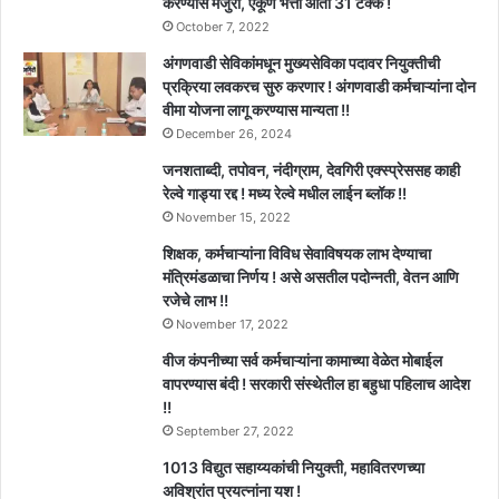
करण्यास मंजुरी, एकूण भत्ता आता 31 टक्के !
October 7, 2022
अंगणवाडी सेविकांमधून मुख्यसेविका पदावर नियुक्तीची
प्रक्रिया लवकरच सुरु करणार ! अंगणवाडी कर्मचाऱ्यांना दोन
वीमा योजना लागू करण्यास मान्यता !!
December 26, 2024
जनशताब्दी, तपोवन, नंदीग्राम, देवगिरी एक्स्प्रेससह काही
रेल्वे गाड्या रद्द ! मध्य रेल्वे मधील लाईन ब्लॉक !!
November 15, 2022
शिक्षक, कर्मचाऱ्यांना विविध सेवाविषयक लाभ देण्याचा
मंत्रिमंडळाचा निर्णय ! असे असतील पदोन्नती, वेतन आणि
रजेचे लाभ !!
November 17, 2022
वीज कंपनीच्या सर्व कर्मचाऱ्यांना कामाच्या वेळेत मोबाईल
वापरण्यास बंदी ! सरकारी संस्थेतील हा बहुधा पहिलाच आदेश
!!
September 27, 2022
1013 विद्युत सहाय्यकांची नियुक्ती, महावितरणच्या
अविश्रांत प्रयत्नांना यश !