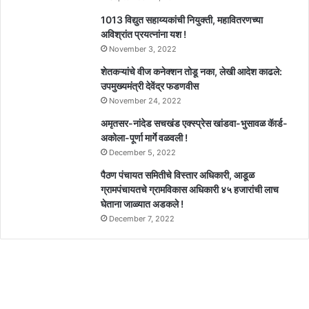
1013 विद्युत सहाय्यकांची नियुक्ती, महावितरणच्या
अविश्रांत प्रयत्नांना यश !
November 3, 2022
शेतकऱ्यांचे वीज कनेक्शन तोडू नका, लेखी आदेश काढले:
उपमुख्यमंत्री देवेंद्र फडणवीस
November 24, 2022
अमृतसर-नांदेड सचखंड एक्स्प्रेस खांडवा-भुसावळ कॅार्ड-
अकोला-पूर्णा मार्गे वळवली !
December 5, 2022
पैठण पंचायत समितीचे विस्तार अधिकारी, आडूळ
ग्रामपंचायतचे ग्रामविकास अधिकारी ४५ हजारांची लाच
घेताना जाळ्यात अडकले !
December 7, 2022