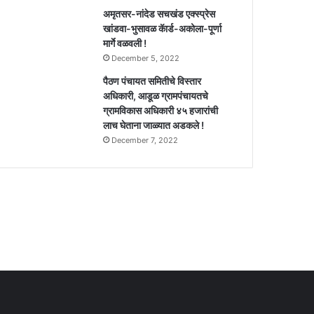
अमृतसर-नांदेड सचखंड एक्स्प्रेस
खांडवा-भुसावळ कॅार्ड-अकोला-पूर्णा
मार्गे वळवली !
December 5, 2022
पैठण पंचायत समितीचे विस्तार
अधिकारी, आडूळ ग्रामपंचायतचे
ग्रामविकास अधिकारी ४५ हजारांची
लाच घेताना जाळ्यात अडकले !
December 7, 2022