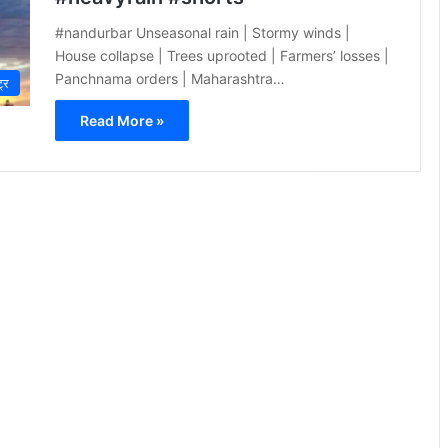
#nandurbar Unseasonal rain | Stormy winds |
House collapse | Trees uprooted | Farmers’ losses |
Panchnama orders | Maharashtra…
ट्र
Read More »