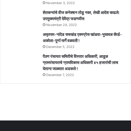
November 3, 2022
शेतकऱ्यांचे वीज कनेक्शन तोडू नका, लेखी आदेश काढले:
उपमुख्यमंत्री देवेंद्र फडणवीस
November 24, 2022
अमृतसर-नांदेड सचखंड एक्स्प्रेस खांडवा-भुसावळ कॅार्ड-
अकोला-पूर्णा मार्गे वळवली !
December 5, 2022
पैठण पंचायत समितीचे विस्तार अधिकारी, आडूळ
ग्रामपंचायतचे ग्रामविकास अधिकारी ४५ हजारांची लाच
घेताना जाळ्यात अडकले !
December 7, 2022