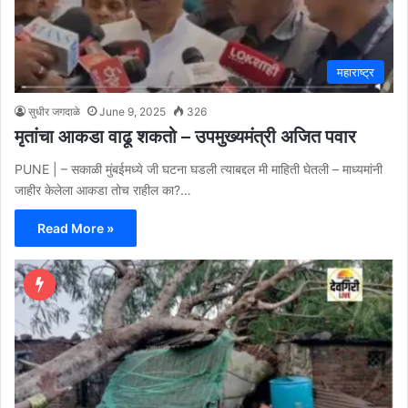
महाराष्ट्र
सुधीर जगदाळे
June 9, 2025
326
मृतांचा आकडा वाढू शकतो – उपमुख्यमंत्री अजित पवार
PUNE | – सकाळी मुंबईमध्ये जी घटना घडली त्याबद्दल मी माहिती घेतली – माध्यमांनी
जाहीर केलेला आकडा तोच राहील का?…
Read More »