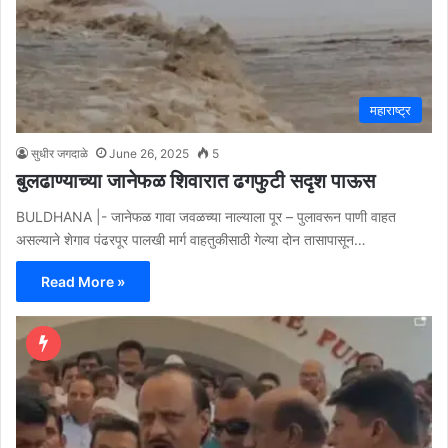
महाराष्ट्र
सुधीर जगदाळे
June 26, 2025
5
बुलढाण्याच्या जानेफळ शिवारात ढगफुटी सदृश पाऊस
BULDHANA |- जानेफळ गावा जवळच्या नाल्याला पूर – पुलावरून पाणी वाहत
असल्याने शेगाव पंढरपूर पालखी मार्ग वाहतुकीसाठी गेल्या दोन तासापासून…
Read More »