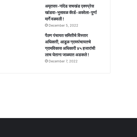
अमृतसर-नांदेड सचखंड एक्स्प्रेस
खांडवा-भुसावळ कॅार्ड-अकोला-पूर्णा
मार्गे वळवली !
December 5, 2022
पैठण पंचायत समितीचे विस्तार
अधिकारी, आडूळ ग्रामपंचायतचे
ग्रामविकास अधिकारी ४५ हजारांची
लाच घेताना जाळ्यात अडकले !
December 7, 2022