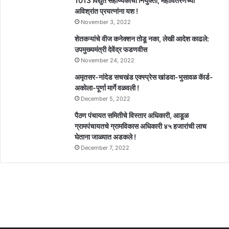
1013 विद्युत सहाय्यकांची नियुक्ती, महावितरणच्या
अविश्रांत प्रयत्नांना यश !
November 3, 2022
शेतकऱ्यांचे वीज कनेक्शन तोडू नका, लेखी आदेश काढले:
उपमुख्यमंत्री देवेंद्र फडणवीस
November 24, 2022
अमृतसर-नांदेड सचखंड एक्स्प्रेस खांडवा-भुसावळ कॅार्ड-
अकोला-पूर्णा मार्गे वळवली !
December 5, 2022
पैठण पंचायत समितीचे विस्तार अधिकारी, आडूळ
ग्रामपंचायतचे ग्रामविकास अधिकारी ४५ हजारांची लाच
घेताना जाळ्यात अडकले !
December 7, 2022