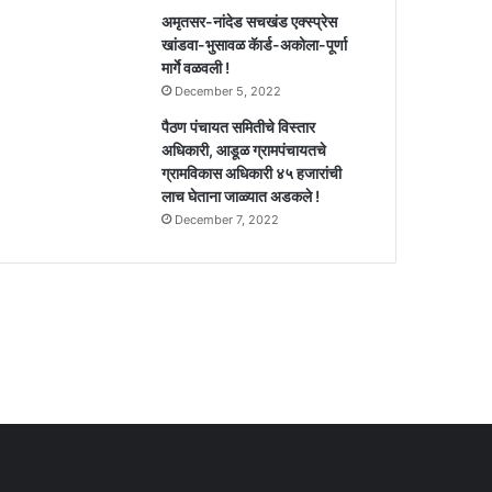
अमृतसर-नांदेड सचखंड एक्स्प्रेस
खांडवा-भुसावळ कॅार्ड-अकोला-पूर्णा
मार्गे वळवली !
December 5, 2022
पैठण पंचायत समितीचे विस्तार
अधिकारी, आडूळ ग्रामपंचायतचे
ग्रामविकास अधिकारी ४५ हजारांची
लाच घेताना जाळ्यात अडकले !
December 7, 2022