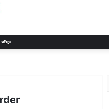
बॉलिवूड
rder