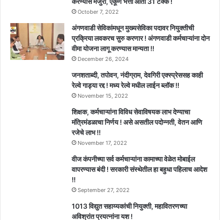
करण्यास मंजुरी, एकूण भत्ता आता 31 टक्के !
October 7, 2022
अंगणवाडी सेविकांमधून मुख्यसेविका पदावर नियुक्तीची
प्रक्रिया लवकरच सुरु करणार ! अंगणवाडी कर्मचाऱ्यांना दोन
वीमा योजना लागू करण्यास मान्यता !!
December 26, 2024
जनशताब्दी, तपोवन, नंदीग्राम, देवगिरी एक्स्प्रेससह काही
रेल्वे गाड्या रद्द ! मध्य रेल्वे मधील लाईन ब्लॉक !!
November 15, 2022
शिक्षक, कर्मचाऱ्यांना विविध सेवाविषयक लाभ देण्याचा
मंत्रिमंडळाचा निर्णय ! असे असतील पदोन्नती, वेतन आणि
रजेचे लाभ !!
November 17, 2022
वीज कंपनीच्या सर्व कर्मचाऱ्यांना कामाच्या वेळेत मोबाईल
वापरण्यास बंदी ! सरकारी संस्थेतील हा बहुधा पहिलाच आदेश
!!
September 27, 2022
1013 विद्युत सहाय्यकांची नियुक्ती, महावितरणच्या
अविश्रांत प्रयत्नांना यश !