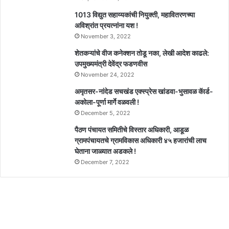
1013 विद्युत सहाय्यकांची नियुक्ती, महावितरणच्या
अविश्रांत प्रयत्नांना यश !
November 3, 2022
शेतकऱ्यांचे वीज कनेक्शन तोडू नका, लेखी आदेश काढले:
उपमुख्यमंत्री देवेंद्र फडणवीस
November 24, 2022
अमृतसर-नांदेड सचखंड एक्स्प्रेस खांडवा-भुसावळ कॅार्ड-
अकोला-पूर्णा मार्गे वळवली !
December 5, 2022
पैठण पंचायत समितीचे विस्तार अधिकारी, आडूळ
ग्रामपंचायतचे ग्रामविकास अधिकारी ४५ हजारांची लाच
घेताना जाळ्यात अडकले !
December 7, 2022