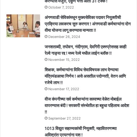
करण्यास मंजुरी, एकूण भत्ता आता 31 टक्के !
October 7, 2022
अंगणवाडी सेविकांमधून मुख्यसेविका पदावर नियुक्तीची
प्रक्रिया लवकरच सुरु करणार ! अंगणवाडी कर्मचाऱ्यांना दोन
वीमा योजना लागू करण्यास मान्यता !!
December 26, 2024
जनशताब्दी, तपोवन, नंदीग्राम, देवगिरी एक्स्प्रेससह काही
रेल्वे गाड्या रद्द ! मध्य रेल्वे मधील लाईन ब्लॉक !!
November 15, 2022
शिक्षक, कर्मचाऱ्यांना विविध सेवाविषयक लाभ देण्याचा
मंत्रिमंडळाचा निर्णय ! असे असतील पदोन्नती, वेतन आणि
रजेचे लाभ !!
November 17, 2022
वीज कंपनीच्या सर्व कर्मचाऱ्यांना कामाच्या वेळेत मोबाईल
वापरण्यास बंदी ! सरकारी संस्थेतील हा बहुधा पहिलाच आदेश
!!
September 27, 2022
1013 विद्युत सहाय्यकांची नियुक्ती, महावितरणच्या
अविश्रांत प्रयत्नांना यश !