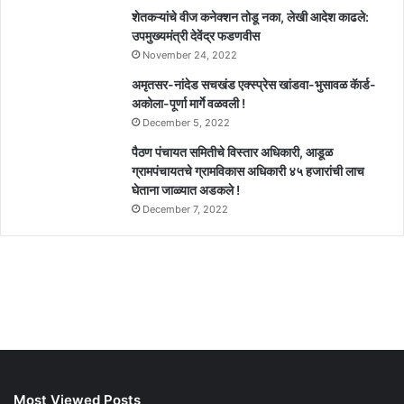
शेतकऱ्यांचे वीज कनेक्शन तोडू नका, लेखी आदेश काढले:
उपमुख्यमंत्री देवेंद्र फडणवीस
November 24, 2022
अमृतसर-नांदेड सचखंड एक्स्प्रेस खांडवा-भुसावळ कॅार्ड-
अकोला-पूर्णा मार्गे वळवली !
December 5, 2022
पैठण पंचायत समितीचे विस्तार अधिकारी, आडूळ
ग्रामपंचायतचे ग्रामविकास अधिकारी ४५ हजारांची लाच
घेताना जाळ्यात अडकले !
December 7, 2022
Most Viewed Posts