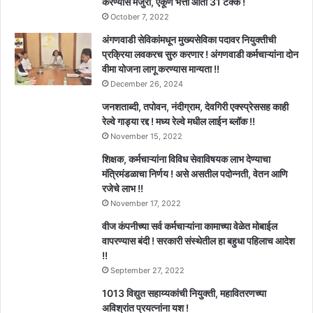
करण्यास मंजुरी, एकूण भत्ता आता 31 टक्के !
October 7, 2022
अंगणवाडी सेविकांमधून मुख्यसेविका पदावर नियुक्तीची
प्रक्रिया लवकरच सुरु करणार ! अंगणवाडी कर्मचाऱ्यांना दोन
वीमा योजना लागू करण्यास मान्यता !!
December 26, 2024
जनशताब्दी, तपोवन, नंदीग्राम, देवगिरी एक्स्प्रेससह काही
रेल्वे गाड्या रद्द ! मध्य रेल्वे मधील लाईन ब्लॉक !!
November 15, 2022
शिक्षक, कर्मचाऱ्यांना विविध सेवाविषयक लाभ देण्याचा
मंत्रिमंडळाचा निर्णय ! असे असतील पदोन्नती, वेतन आणि
रजेचे लाभ !!
November 17, 2022
वीज कंपनीच्या सर्व कर्मचाऱ्यांना कामाच्या वेळेत मोबाईल
वापरण्यास बंदी ! सरकारी संस्थेतील हा बहुधा पहिलाच आदेश
!!
September 27, 2022
1013 विद्युत सहाय्यकांची नियुक्ती, महावितरणच्या
अविश्रांत प्रयत्नांना यश !