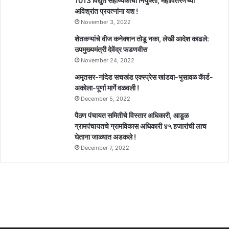
1013 विद्युत सहाय्यकांची नियुक्ती, महावितरणच्या
अविश्रांत प्रयत्नांना यश !
November 3, 2022
शेतकऱ्यांचे वीज कनेक्शन तोडू नका, लेखी आदेश काढले:
उपमुख्यमंत्री देवेंद्र फडणवीस
November 24, 2022
अमृतसर-नांदेड सचखंड एक्स्प्रेस खांडवा-भुसावळ कॅार्ड-
अकोला-पूर्णा मार्गे वळवली !
December 5, 2022
पैठण पंचायत समितीचे विस्तार अधिकारी, आडूळ
ग्रामपंचायतचे ग्रामविकास अधिकारी ४५ हजारांची लाच
घेताना जाळ्यात अडकले !
December 7, 2022