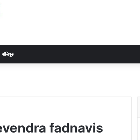
बॉलिवूड
evendra fadnavis