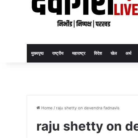
मुख्यपृष्ठ
राष्ट्रीय
महाराष्ट्र
विदेश
खेल
अर्थ
Home
/
raju shetty on devendra fadnavis
raju shetty on d