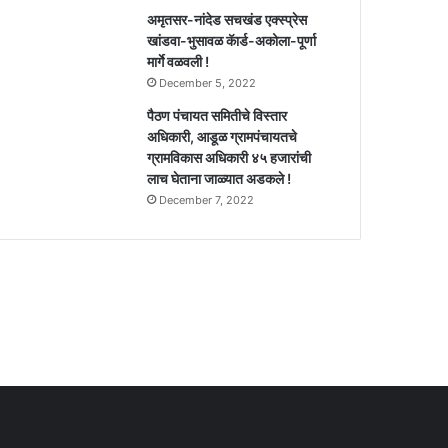
अमृतसर-नांदेड सचखंड एक्स्प्रेस
खांडवा-भुसावळ कॅार्ड-अकोला-पूर्णा
मार्गे वळवली !
December 5, 2022
पैठण पंचायत समितीचे विस्तार
अधिकारी, आडूळ ग्रामपंचायतचे
ग्रामविकास अधिकारी ४५ हजारांची
लाच घेताना जाळ्यात अडकले !
December 7, 2022