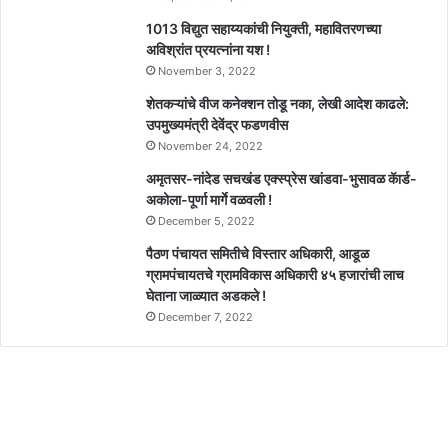
1013 विद्युत सहाय्यकांची नियुक्ती, महावितरणच्या
अविश्रांत प्रयत्नांना यश !
November 3, 2022
शेतकऱ्यांचे वीज कनेक्शन तोडू नका, लेखी आदेश काढले:
उपमुख्यमंत्री देवेंद्र फडणवीस
November 24, 2022
अमृतसर-नांदेड सचखंड एक्स्प्रेस खांडवा-भुसावळ कॅार्ड-
अकोला-पूर्णा मार्गे वळवली !
December 5, 2022
पैठण पंचायत समितीचे विस्तार अधिकारी, आडूळ
ग्रामपंचायतचे ग्रामविकास अधिकारी ४५ हजारांची लाच
घेताना जाळ्यात अडकले !
December 7, 2022