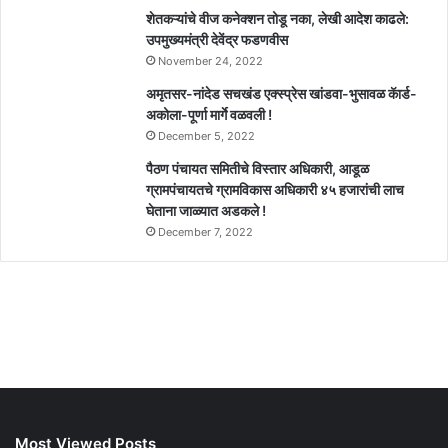
शेतकऱ्यांचे वीज कनेक्शन तोडू नका, लेखी आदेश काढले:
उपमुख्यमंत्री देवेंद्र फडणवीस
November 24, 2022
अमृतसर-नांदेड सचखंड एक्स्प्रेस खांडवा-भुसावळ कॅार्ड-
अकोला-पूर्णा मार्गे वळवली !
December 5, 2022
पैठण पंचायत समितीचे विस्तार अधिकारी, आडूळ
ग्रामपंचायतचे ग्रामविकास अधिकारी ४५ हजारांची लाच
घेताना जाळ्यात अडकले !
December 7, 2022
Most Viewed Posts