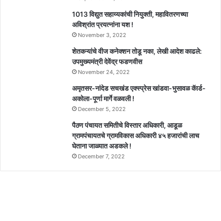
1013 विद्युत सहाय्यकांची नियुक्ती, महावितरणच्या
अविश्रांत प्रयत्नांना यश !
November 3, 2022
शेतकऱ्यांचे वीज कनेक्शन तोडू नका, लेखी आदेश काढले:
उपमुख्यमंत्री देवेंद्र फडणवीस
November 24, 2022
अमृतसर-नांदेड सचखंड एक्स्प्रेस खांडवा-भुसावळ कॅार्ड-
अकोला-पूर्णा मार्गे वळवली !
December 5, 2022
पैठण पंचायत समितीचे विस्तार अधिकारी, आडूळ
ग्रामपंचायतचे ग्रामविकास अधिकारी ४५ हजारांची लाच
घेताना जाळ्यात अडकले !
December 7, 2022