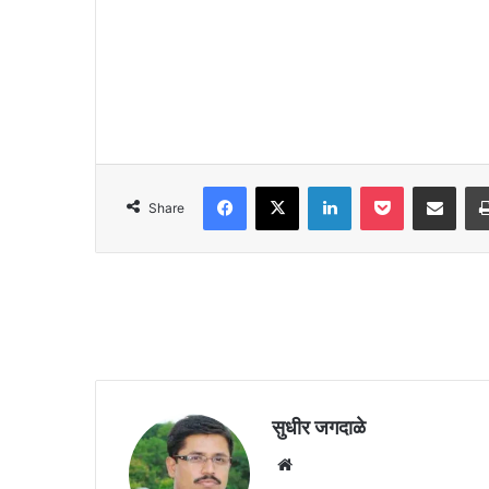
Facebook
X
LinkedIn
Pocket
Share via Emai
Share
सुधीर जगदाळे
Website