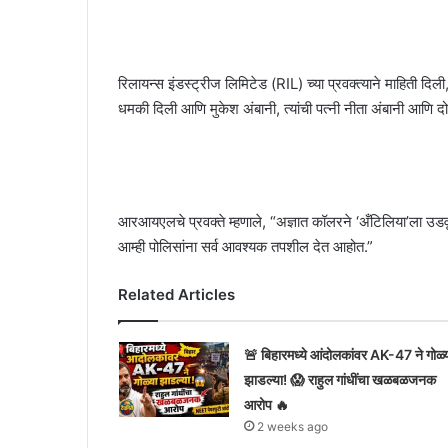
रिलायन्स इंडस्ट्रीज लिमिटेड (RIL) च्या प्रवक्त्याने माहिती द
धमकी दिली आणि मुकेश अंबानी, त्यांची पत्नी नीता अंबानी आणि द
आरआयएलचे प्रवक्ते म्हणाले, “अज्ञात कॉलरने ‘अँटिलिया’ला उडव
आम्ही पोलिसांना सर्व आवश्यक तपशील देत आहोत.”
Related Articles
🚨 बिहारमध्ये आंदोलकांवर AK-47 ने गोळ्
झाडल्या! 😱 राहुल गांधींचा खळबळजनक
आरोप 🔥
2 weeks ago