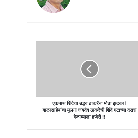
एकनाथ
शिंदेचा
उद्धव
ठाकरेंना
मोठा
झटका
!
बाळासाहेबांचा
मुलगा
जयदेव
एकनाथ शिंदेचा उद्धव ठाकरेंना मोठा झटका !
ठाकरेंची
बाळासाहेबांचा मुलगा जयदेव ठाकरेंची शिंदे गटाच्या दसरा
शिंदे
मेळाव्याला हजेरी !!
गटाच्या
दसरा
मेळाव्याला