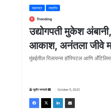
महाराष्ट्र
राष्ट्रीय
Trending
उद्योगपती मुकेश अंबानी, 
आकाश, अनंतला जीवे मा
मुंबईतील रिलायन्स हॉस्पिटल आणि अँटिलिय
Send
सुधीर जगदाळे
October 5, 2022
an
Facebook
X
LinkedIn
Share via Email
email