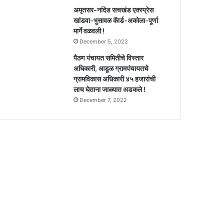
अमृतसर-नांदेड सचखंड एक्स्प्रेस
खांडवा-भुसावळ कॅार्ड-अकोला-पूर्णा
मार्गे वळवली !
December 5, 2022
पैठण पंचायत समितीचे विस्तार
अधिकारी, आडूळ ग्रामपंचायतचे
ग्रामविकास अधिकारी ४५ हजारांची
लाच घेताना जाळ्यात अडकले !
December 7, 2022