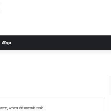
बॉलिवूड
ुले आकाश, अनंतला जीवे मारण्याची धमकी !