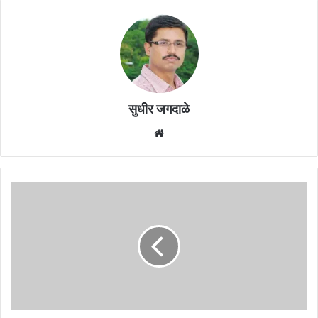
सुधीर जगदाळे
Website
मालेगाव
बॉम्बस्फोट
प्रकरणातील
दोन
साक्षीदारांचा
मृत्यू
:
एनआयए