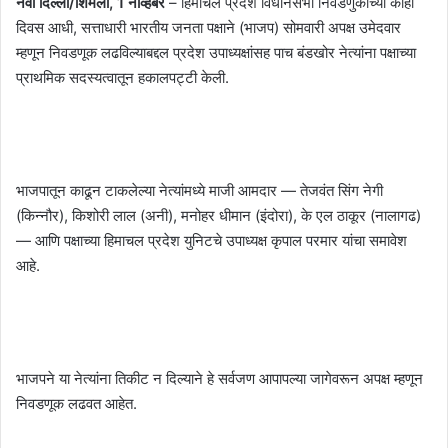
नवी दिल्ली/शिमला, 1 नोव्हेंबर
– हिमाचल प्रदेश विधानसभा निवडणुकीच्या काही
दिवस आधी, सत्ताधारी भारतीय जनता पक्षाने (भाजप) सोमवारी अपक्ष उमेदवार
म्हणून निवडणूक लढविल्याबद्दल प्रदेश उपाध्यक्षांसह पाच बंडखोर नेत्यांना पक्षाच्या
प्राथमिक सदस्यत्वातून हकालपट्टी केली.
भाजपातून काढून टाकलेल्या नेत्यांमध्ये माजी आमदार — तेजवंत सिंग नेगी
(किन्नौर), किशोरी लाल (अनी), मनोहर धीमान (इंदोरा), के एल ठाकूर (नालागढ)
— आणि पक्षाच्या हिमाचल प्रदेश युनिटचे उपाध्यक्ष कृपाल परमार यांचा समावेश
आहे.
भाजपने या नेत्यांना तिकीट न दिल्याने हे सर्वजण आपापल्या जागेवरून अपक्ष म्हणून
निवडणूक लढवत आहेत.