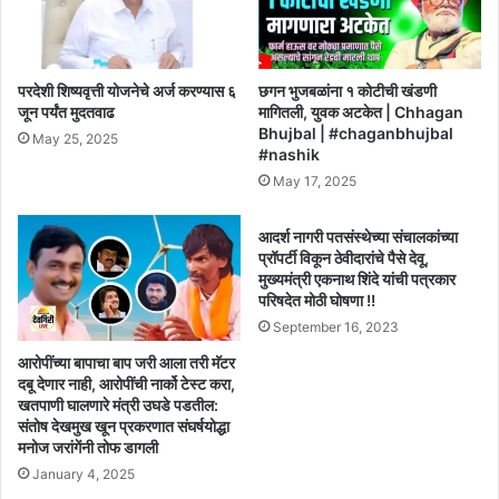
परदेशी शिष्यवृत्ती योजनेचे अर्ज करण्यास ६
छगन भुजबळांना १ कोटीची खंडणी
जून पर्यंत मुदतवाढ
मागितली, युवक अटकेत | Chhagan
Bhujbal | #chaganbhujbal
May 25, 2025
#nashik
May 17, 2025
आदर्श नागरी पतसंस्थेच्या संचालकांच्या
प्रॉपर्टी विकून ठेवीदारांचे पैसे देवू,
मुख्यमंत्री एकनाथ शिंदे यांची पत्रकार
परिषदेत मोठी घोषणा !!
September 16, 2023
आरोपींच्या बापाचा बाप जरी आला तरी मॅटर
दबू देणार नाही, आरोपींची नार्को टेस्ट करा,
खतपाणी घालणारे मंत्री उघडे पडतील:
संतोष देखमुख खून प्रकरणात संघर्षयोद्धा
मनोज जरांगेंनी तोफ डागली
January 4, 2025