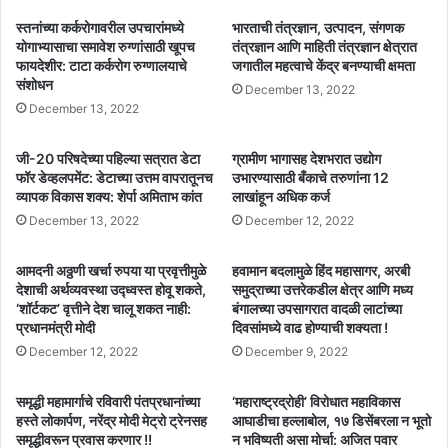
स्तनांच्या कर्करोगावरील उपचारांमध्ये
भारताची तंत्रज्ञान, उत्पादन, संगणक
योगाभ्यासाचा समावेश रुग्णांसाठी खूपच
तंत्रज्ञान आणि माहिती तंत्रज्ञान क्षेत्रात
फायदेशीर: टाटा कर्करोग रुग्णालयाचे
जगातील महत्वाचे केंद्र बनण्याची क्षमता
संशोधन
December 13, 2022
December 13, 2022
जी-20 परिषदेच्या पहिल्या सत्रात डेटा
ग्रामीण भागासह देशभरात उद्योग
फॉर डेव्हलपमेंट: डेटाच्या उत्तम वापरातूनच
उभारण्यासाठी बँकाचे तरुणांना 12
व्यापक विकास शक्य: शेर्पा अमिताभ कांत
लाखांहून अधिक कर्ज
December 13, 2022
December 12, 2022
आमदनी अठ्ठणी खर्चा रुपया या प्रवृत्तीमुळे
हवामान बदलामुळे हिंद महासागर, अरबी
देशाची अर्थव्यवस्था उद्ध्वस्त होवू शकते,
समुद्राच्या उत्तरेकडील क्षेत्र आणि मध्य
‘शॉर्टकट’ वृत्तीने देश चालू शकत नाही:
बंगालच्या उपसागरात वादळी लाटांच्या
प्रधानमंत्री मोदी
दिवसांमध्ये वाढ होण्याची शक्यता !
December 12, 2022
December 9, 2022
समृद्धी महामार्गाचे रविवारी पंतप्रधानांच्या
‘महाराष्ट्रद्रोही’ विरोधात महाविकास
हस्ते लोकार्पण, नरेंद्र मोदी मेट्रो ट्रेनसह
आघाडीचा हल्लाबोल, १७ डिसेंबरला न भूतो
समृद्धीवरून प्रवास करणार !!
न भविष्यती असा मोर्चा: अजित पवार