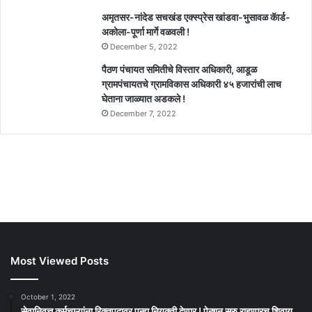
अमृतसर-नांदेड सचखंड एक्स्प्रेस खांडवा-भुसावळ कॅार्ड-
अकोला-पूर्णा मार्गे वळवली !
December 5, 2022
पैठण पंचायत समितीचे विस्तार अधिकारी, आडूळ
ग्रामपंचायतचे ग्रामविकास अधिकारी ४५ हजारांची लाच
घेताना जाळ्यात अडकले !
December 7, 2022
Most Viewed Posts
October 1, 2022
सेवानिवृत्त कर्मचाऱ्यांना रिक्तपदावर पुन्हा नियुक्ती देणार ! पेन्शन सुरु राहणारच शिवाय