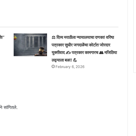
े!”
⚖️ दिव्य मराठीला न्यायालयाचा दणका! वरिष्ठ
पत्रकार सुधीर जगदाळेंचा कोर्टात जोरदार
युक्तीवाद ✍️ पत्रकार कामगारच 👥 मजिठिया
लढ्याला बळ!! 💪
February 6, 2026
े सांगितले.