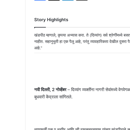
Story Highlights
खंडपीठ म्हणाले, कृपया अभ्यास करा. ते (दिव्यांग) सर्व श्रेणींमध्ये बस
नाहीत. सहानुभूती हा एक पैलू आहे, परंतु व्यावहारिकता देखील दुसरा पै
आहे."
नवी दिल्ली, 2 नोव्हेंबर
– दिव्यांग व्यक्तींना नागरी सेवांमध्ये वेगवे
बुधवारी केंद्राला सांगितले.
न्यायमूर्ती एस ए नझीर आणि व्ही रामसुब्रमण्यम यांच्या खंडपीठान