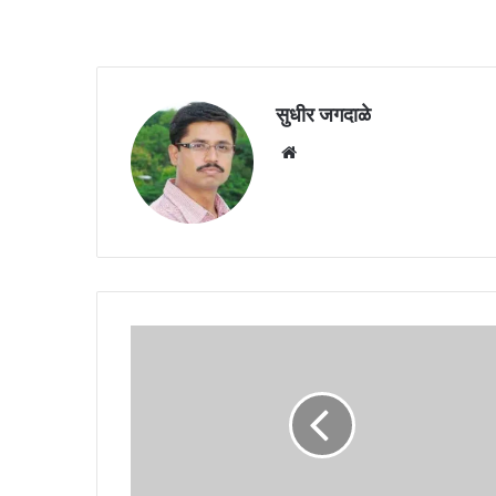
सुधीर जगदाळे
Website
सरकारी
रुग्णालयातील
परिचारिकांनी
उपसले
संपाचे
हत्यार
!