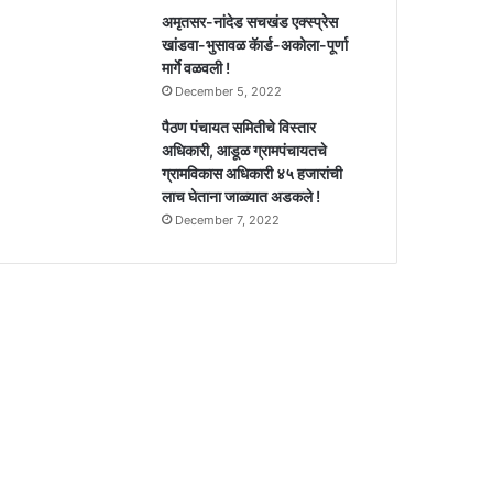
अमृतसर-नांदेड सचखंड एक्स्प्रेस
खांडवा-भुसावळ कॅार्ड-अकोला-पूर्णा
मार्गे वळवली !
December 5, 2022
पैठण पंचायत समितीचे विस्तार
अधिकारी, आडूळ ग्रामपंचायतचे
ग्रामविकास अधिकारी ४५ हजारांची
लाच घेताना जाळ्यात अडकले !
December 7, 2022