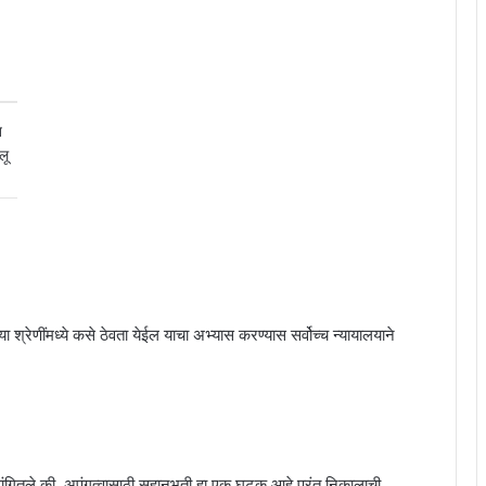
त
लू
गळ्या श्रेणींमध्ये कसे ठेवता येईल याचा अभ्यास करण्यास सर्वोच्च न्यायालयाने
े सांगितले की, अपंगत्वासाठी सहानुभूती हा एक घटक आहे परंतु निकालाची