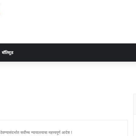
बॉलिवूड
 ठेवण्यासंदर्भात सर्वोच्च न्यायालयाचा महत्त्वपूर्ण आदेश !