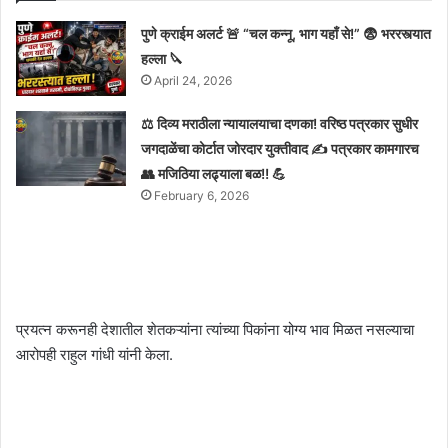
पुणे क्राईम अलर्ट 🚨 “चल कन्नू, भाग यहाँ से!” 😨 भररस्त्यात
हल्ला 🔪
April 24, 2026
⚖️ दिव्य मराठीला न्यायालयाचा दणका! वरिष्ठ पत्रकार सुधीर
जगदाळेंचा कोर्टात जोरदार युक्तीवाद ✍️ पत्रकार कामगारच
👥 मजिठिया लढ्याला बळ!! 💪
February 6, 2026
प्रयत्न करूनही देशातील शेतकऱ्यांना त्यांच्या पिकांना योग्य भाव मिळत नसल्याचा
आरोपही राहुल गांधी यांनी केला.