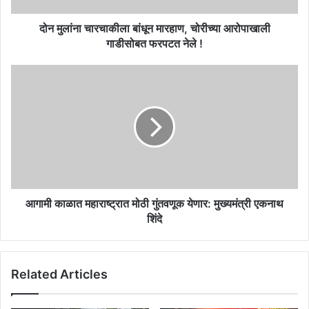
फरपटत
नेले
दोन मुलांना चारचाकीला बांधून मारहाण, चोरीच्या आरोपाखाली
!
गाडीसोबत फरपटत नेले !
आगामी
काळात
महाराष्ट्रात
मोठी
गुंतवणूक
येणार:
मुख्यमंत्री
एकनाथ
शिंदे
आगामी काळात महाराष्ट्रात मोठी गुंतवणूक येणार: मुख्यमंत्री एकनाथ
शिंदे
Related Articles