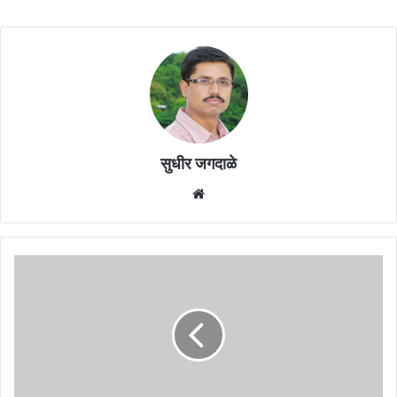
सुधीर जगदाळे
Website
दोन
मुलांना
चारचाकीला
बांधून
मारहाण,
चोरीच्या
आरोपाखाली
गाडीसोबत