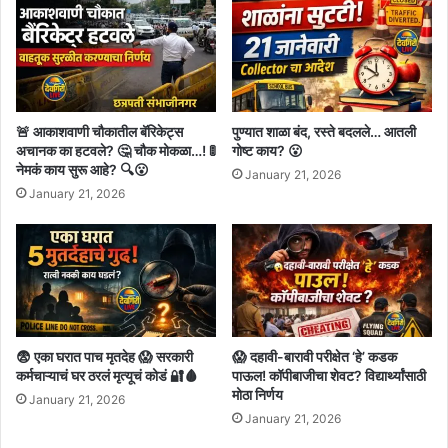
🚨 आकाशवाणी चौकातील बॅरिकेट्स
पुण्यात शाळा बंद, रस्ते बदलले… आतली
अचानक का हटवले? 🤔 चौक मोकळा…! 🚦
गोष्ट काय? 😮
नेमकं काय सुरू आहे? 🔍😮
January 21, 2026
January 21, 2026
😨 एका घरात पाच मृतदेह 😱 सरकारी
😱 दहावी-बारावी परीक्षेत ‘हे’ कडक
कर्मचाऱ्याचं घर ठरलं मृत्यूचं कोडं 🔐🩸
पाऊल! कॉपीबाजीचा शेवट? विद्यार्थ्यांसाठी
मोठा निर्णय
January 21, 2026
January 21, 2026