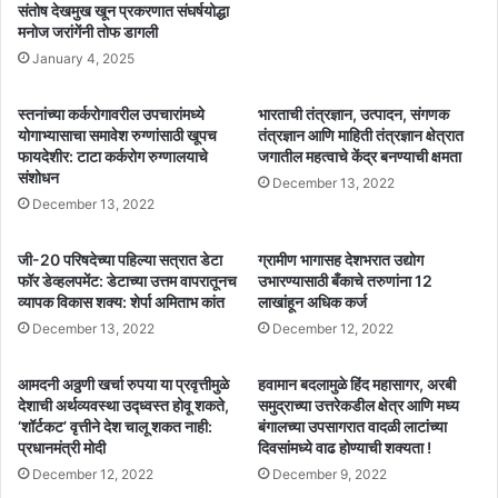
संतोष देखमुख खून प्रकरणात संघर्षयोद्धा
मनोज जरांगेंनी तोफ डागली
January 4, 2025
स्तनांच्या कर्करोगावरील उपचारांमध्ये
भारताची तंत्रज्ञान, उत्पादन, संगणक
योगाभ्यासाचा समावेश रुग्णांसाठी खूपच
तंत्रज्ञान आणि माहिती तंत्रज्ञान क्षेत्रात
फायदेशीर: टाटा कर्करोग रुग्णालयाचे
जगातील महत्वाचे केंद्र बनण्याची क्षमता
संशोधन
December 13, 2022
December 13, 2022
जी-20 परिषदेच्या पहिल्या सत्रात डेटा
ग्रामीण भागासह देशभरात उद्योग
फॉर डेव्हलपमेंट: डेटाच्या उत्तम वापरातूनच
उभारण्यासाठी बँकाचे तरुणांना 12
व्यापक विकास शक्य: शेर्पा अमिताभ कांत
लाखांहून अधिक कर्ज
December 13, 2022
December 12, 2022
आमदनी अठ्ठणी खर्चा रुपया या प्रवृत्तीमुळे
हवामान बदलामुळे हिंद महासागर, अरबी
देशाची अर्थव्यवस्था उद्ध्वस्त होवू शकते,
समुद्राच्या उत्तरेकडील क्षेत्र आणि मध्य
‘शॉर्टकट’ वृत्तीने देश चालू शकत नाही:
बंगालच्या उपसागरात वादळी लाटांच्या
प्रधानमंत्री मोदी
दिवसांमध्ये वाढ होण्याची शक्यता !
December 12, 2022
December 9, 2022