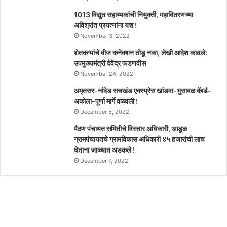
1013 विद्युत सहाय्यकांची नियुक्ती, महावितरणच्या
अविश्रांत प्रयत्नांना यश !
November 3, 2022
शेतकऱ्यांचे वीज कनेक्शन तोडू नका, लेखी आदेश काढले:
उपमुख्यमंत्री देवेंद्र फडणवीस
November 24, 2022
अमृतसर-नांदेड सचखंड एक्स्प्रेस खांडवा-भुसावळ कॅार्ड-
अकोला-पूर्णा मार्गे वळवली !
December 5, 2022
पैठण पंचायत समितीचे विस्तार अधिकारी, आडूळ
ग्रामपंचायतचे ग्रामविकास अधिकारी ४५ हजारांची लाच
घेताना जाळ्यात अडकले !
December 7, 2022