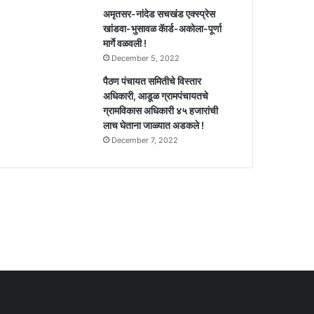
अमृतसर-नांदेड सचखंड एक्स्प्रेस
खांडवा-भुसावळ कॅार्ड-अकोला-पूर्णा
मार्गे वळवली !
December 5, 2022
पैठण पंचायत समितीचे विस्तार
अधिकारी, आडूळ ग्रामपंचायतचे
ग्रामविकास अधिकारी ४५ हजारांची
लाच घेताना जाळ्यात अडकले !
December 7, 2022