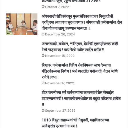
करण्यास मंजुरी, एकूण भत्ता आता 31 टक्के !
October 7, 2022
अंगणवाडी सेविकांमधून मुख्यसेविका पदावर नियुक्तीची
प्रक्रिया लवकरच सुरु करणार ! अंगणवाडी कर्मचाऱ्यांना दोन
वीमा योजना लागू करण्यास मान्यता !!
December 26, 2024
जनशताब्दी, तपोवन, नंदीग्राम, देवगिरी एक्स्प्रेससह काही
रेल्वे गाड्या रद्द ! मध्य रेल्वे मधील लाईन ब्लॉक !!
November 15, 2022
शिक्षक, कर्मचाऱ्यांना विविध सेवाविषयक लाभ देण्याचा
मंत्रिमंडळाचा निर्णय ! असे असतील पदोन्नती, वेतन आणि
रजेचे लाभ !!
November 17, 2022
वीज कंपनीच्या सर्व कर्मचाऱ्यांना कामाच्या वेळेत मोबाईल
वापरण्यास बंदी ! सरकारी संस्थेतील हा बहुधा पहिलाच आदेश
!!
September 27, 2022
1013 विद्युत सहाय्यकांची नियुक्ती, महावितरणच्या
अविश्रांत प्रयत्नांना यश !