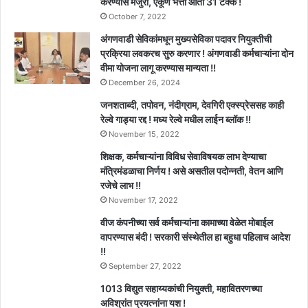
करण्यास मंजुरी, एकूण भत्ता आता 31 टक्के !
October 7, 2022
अंगणवाडी सेविकांमधून मुख्यसेविका पदावर नियुक्तीची
प्रक्रिया लवकरच सुरु करणार ! अंगणवाडी कर्मचाऱ्यांना दोन
वीमा योजना लागू करण्यास मान्यता !!
December 26, 2024
जनशताब्दी, तपोवन, नंदीग्राम, देवगिरी एक्स्प्रेससह काही
रेल्वे गाड्या रद्द ! मध्य रेल्वे मधील लाईन ब्लॉक !!
November 15, 2022
शिक्षक, कर्मचाऱ्यांना विविध सेवाविषयक लाभ देण्याचा
मंत्रिमंडळाचा निर्णय ! असे असतील पदोन्नती, वेतन आणि
रजेचे लाभ !!
November 17, 2022
वीज कंपनीच्या सर्व कर्मचाऱ्यांना कामाच्या वेळेत मोबाईल
वापरण्यास बंदी ! सरकारी संस्थेतील हा बहुधा पहिलाच आदेश
!!
September 27, 2022
1013 विद्युत सहाय्यकांची नियुक्ती, महावितरणच्या
अविश्रांत प्रयत्नांना यश !