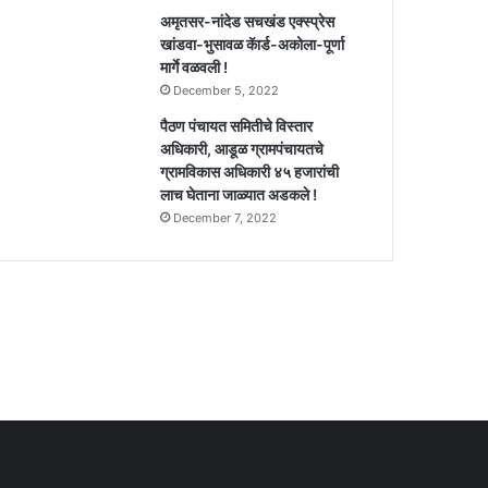
अमृतसर-नांदेड सचखंड एक्स्प्रेस
खांडवा-भुसावळ कॅार्ड-अकोला-पूर्णा
मार्गे वळवली !
December 5, 2022
पैठण पंचायत समितीचे विस्तार
अधिकारी, आडूळ ग्रामपंचायतचे
ग्रामविकास अधिकारी ४५ हजारांची
लाच घेताना जाळ्यात अडकले !
December 7, 2022