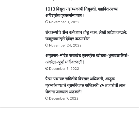
1013 विद्युत सहाय्यकांची नियुक्ती, महावितरणच्या
अविश्रांत प्रयत्नांना यश !
November 3, 2022
शेतकऱ्यांचे वीज कनेक्शन तोडू नका, लेखी आदेश काढले:
उपमुख्यमंत्री देवेंद्र फडणवीस
November 24, 2022
अमृतसर-नांदेड सचखंड एक्स्प्रेस खांडवा-भुसावळ कॅार्ड-
अकोला-पूर्णा मार्गे वळवली !
December 5, 2022
पैठण पंचायत समितीचे विस्तार अधिकारी, आडूळ
ग्रामपंचायतचे ग्रामविकास अधिकारी ४५ हजारांची लाच
घेताना जाळ्यात अडकले !
December 7, 2022