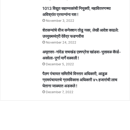
1013 विद्युत सहाय्यकांची नियुक्ती, महावितरणच्या
अविश्रांत प्रयत्नांना यश !
November 3, 2022
शेतकऱ्यांचे वीज कनेक्शन तोडू नका, लेखी आदेश काढले:
उपमुख्यमंत्री देवेंद्र फडणवीस
November 24, 2022
अमृतसर-नांदेड सचखंड एक्स्प्रेस खांडवा-भुसावळ कॅार्ड-
अकोला-पूर्णा मार्गे वळवली !
December 5, 2022
पैठण पंचायत समितीचे विस्तार अधिकारी, आडूळ
ग्रामपंचायतचे ग्रामविकास अधिकारी ४५ हजारांची लाच
घेताना जाळ्यात अडकले !
December 7, 2022