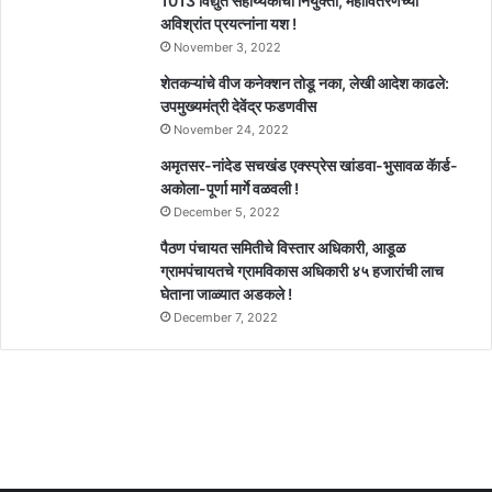
1013 विद्युत सहाय्यकांची नियुक्ती, महावितरणच्या
अविश्रांत प्रयत्नांना यश !
November 3, 2022
शेतकऱ्यांचे वीज कनेक्शन तोडू नका, लेखी आदेश काढले:
उपमुख्यमंत्री देवेंद्र फडणवीस
November 24, 2022
अमृतसर-नांदेड सचखंड एक्स्प्रेस खांडवा-भुसावळ कॅार्ड-
अकोला-पूर्णा मार्गे वळवली !
December 5, 2022
पैठण पंचायत समितीचे विस्तार अधिकारी, आडूळ
ग्रामपंचायतचे ग्रामविकास अधिकारी ४५ हजारांची लाच
घेताना जाळ्यात अडकले !
December 7, 2022