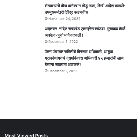
शेतकऱ्यांचे वीज कनेक्शन तोडू नका, लेखी आदेश काढले:
उपमुख्यमंत्री देवेंद्र फडणवीस
November 24, 2022
अमृतसर-नांदेड सचखंड एक्स्प्रेस खांडवा-भुसावळ कॅार्ड-
अकोला-पूर्णा मार्गे वळवली !
December 5, 2022
पैठण पंचायत समितीचे विस्तार अधिकारी, आडूळ
ग्रामपंचायतचे ग्रामविकास अधिकारी ४५ हजारांची लाच
घेताना जाळ्यात अडकले !
December 7, 2022
Most Viewed Posts