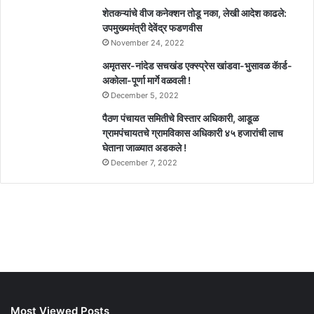
शेतकऱ्यांचे वीज कनेक्शन तोडू नका, लेखी आदेश काढले:
उपमुख्यमंत्री देवेंद्र फडणवीस
November 24, 2022
अमृतसर-नांदेड सचखंड एक्स्प्रेस खांडवा-भुसावळ कॅार्ड-
अकोला-पूर्णा मार्गे वळवली !
December 5, 2022
पैठण पंचायत समितीचे विस्तार अधिकारी, आडूळ
ग्रामपंचायतचे ग्रामविकास अधिकारी ४५ हजारांची लाच
घेताना जाळ्यात अडकले !
December 7, 2022
Most Viewed Posts