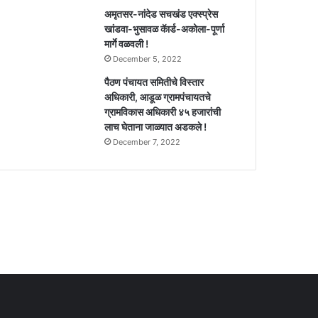
अमृतसर-नांदेड सचखंड एक्स्प्रेस
खांडवा-भुसावळ कॅार्ड-अकोला-पूर्णा
मार्गे वळवली !
December 5, 2022
पैठण पंचायत समितीचे विस्तार
अधिकारी, आडूळ ग्रामपंचायतचे
ग्रामविकास अधिकारी ४५ हजारांची
लाच घेताना जाळ्यात अडकले !
December 7, 2022