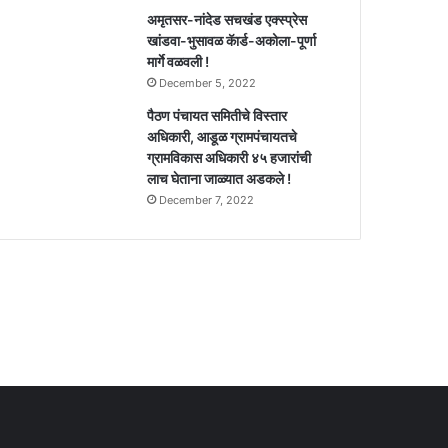
अमृतसर-नांदेड सचखंड एक्स्प्रेस
खांडवा-भुसावळ कॅार्ड-अकोला-पूर्णा
मार्गे वळवली !
December 5, 2022
पैठण पंचायत समितीचे विस्तार
अधिकारी, आडूळ ग्रामपंचायतचे
ग्रामविकास अधिकारी ४५ हजारांची
लाच घेताना जाळ्यात अडकले !
December 7, 2022