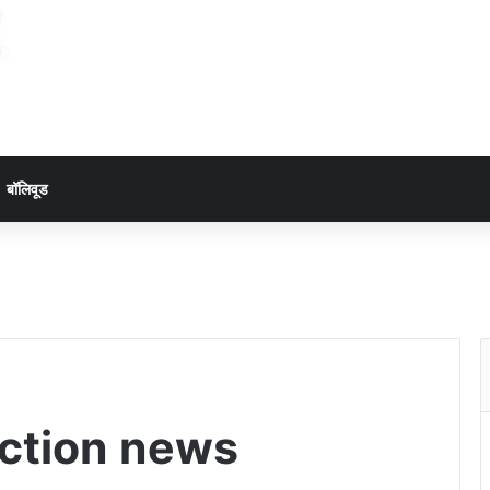
बॉलिवूड
ction news