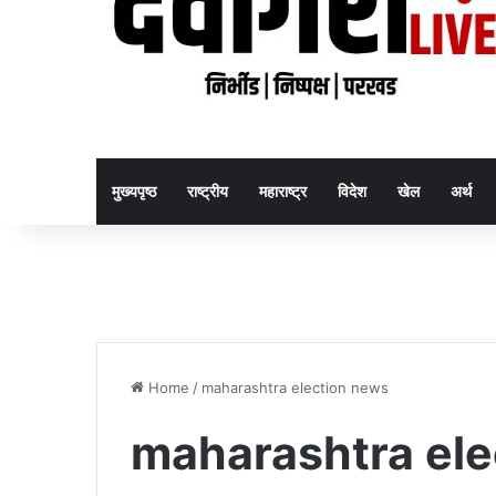
मुख्यपृष्ठ
राष्ट्रीय
महाराष्ट्र
विदेश
खेल
अर्थ
Home
/
maharashtra election news
maharashtra ele