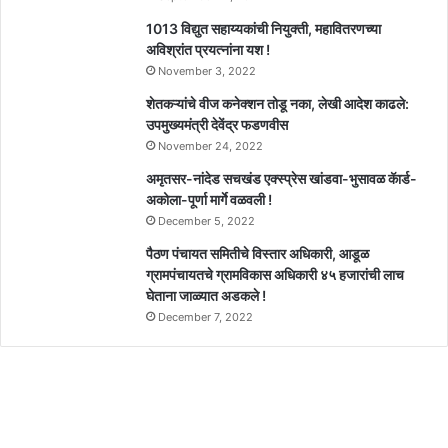
1013 विद्युत सहाय्यकांची नियुक्ती, महावितरणच्या
अविश्रांत प्रयत्नांना यश !
November 3, 2022
शेतकऱ्यांचे वीज कनेक्शन तोडू नका, लेखी आदेश काढले:
उपमुख्यमंत्री देवेंद्र फडणवीस
November 24, 2022
अमृतसर-नांदेड सचखंड एक्स्प्रेस खांडवा-भुसावळ कॅार्ड-
अकोला-पूर्णा मार्गे वळवली !
December 5, 2022
पैठण पंचायत समितीचे विस्तार अधिकारी, आडूळ
ग्रामपंचायतचे ग्रामविकास अधिकारी ४५ हजारांची लाच
घेताना जाळ्यात अडकले !
December 7, 2022