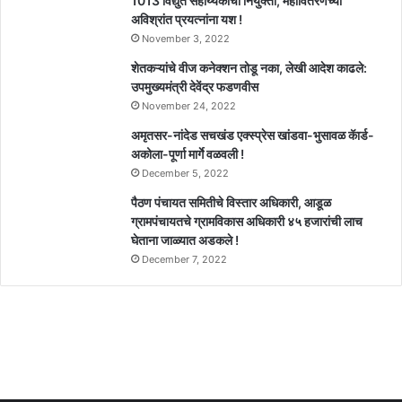
1013 विद्युत सहाय्यकांची नियुक्ती, महावितरणच्या
अविश्रांत प्रयत्नांना यश !
November 3, 2022
शेतकऱ्यांचे वीज कनेक्शन तोडू नका, लेखी आदेश काढले:
उपमुख्यमंत्री देवेंद्र फडणवीस
November 24, 2022
अमृतसर-नांदेड सचखंड एक्स्प्रेस खांडवा-भुसावळ कॅार्ड-
अकोला-पूर्णा मार्गे वळवली !
December 5, 2022
पैठण पंचायत समितीचे विस्तार अधिकारी, आडूळ
ग्रामपंचायतचे ग्रामविकास अधिकारी ४५ हजारांची लाच
घेताना जाळ्यात अडकले !
December 7, 2022