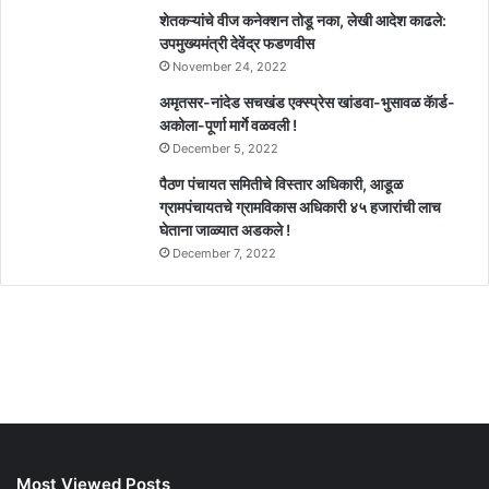
शेतकऱ्यांचे वीज कनेक्शन तोडू नका, लेखी आदेश काढले:
उपमुख्यमंत्री देवेंद्र फडणवीस
November 24, 2022
अमृतसर-नांदेड सचखंड एक्स्प्रेस खांडवा-भुसावळ कॅार्ड-
अकोला-पूर्णा मार्गे वळवली !
December 5, 2022
पैठण पंचायत समितीचे विस्तार अधिकारी, आडूळ
ग्रामपंचायतचे ग्रामविकास अधिकारी ४५ हजारांची लाच
घेताना जाळ्यात अडकले !
December 7, 2022
Most Viewed Posts